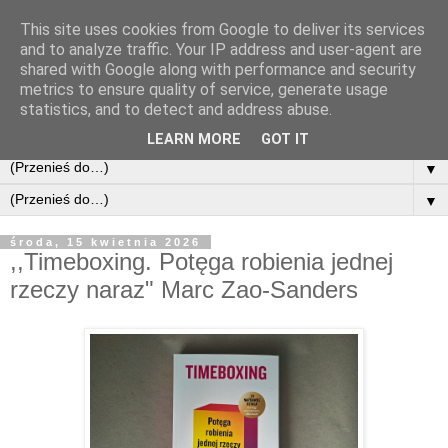
This site uses cookies from Google to deliver its services
and to analyze traffic. Your IP address and user-agent are
shared with Google along with performance and security
metrics to ensure quality of service, generate usage
statistics, and to detect and address abuse.
LEARN MORE
GOT IT
▼
▼
środa, 15 kwietnia 2026
,,Timeboxing. Potęga robienia jednej
rzeczy naraz" Marc Zao-Sanders