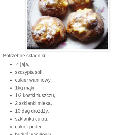
Potrzebne składniki:
4 jaja,
szczypta soli,
cukier waniliowy,
1kg mąki,
1/2 kostki tłuszczu,
2 szklanki mleka,
10 dag drożdży,
szklanka cukru,
cukier puder,
budyń waniliowy,