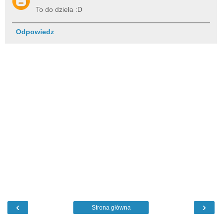
To do dzieła :D
Odpowiedz
‹
›
Strona główna