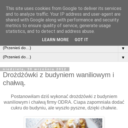
This site uses cookies from Google to deliver its services
and to analyze traffic. Your IP address and user-agent are
shared with Google along with performance and security
metrics to ensure quality of service, generate usage
statistics, and to detect and address abuse.
LEARN MORE
GOT IT
▼
▼
niedziela, 30 września 2012
Drożdżówki z budyniem waniliowym i
chałwą.
Postanowiłam dziś wykonać drożdżówki z budyniem
waniliowym i chałwą firmy ODRA. Ciapa zapomniała dodać
cukru do budyniu, ale wyszło pyszne, dzięki chałwie.