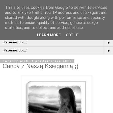
This site uses cookies from Google to deliver its services
and to analyze traffic. Your IP address and user-agent are
shared with Google along with performance and security
metrics to ensure quality of service, generate usage
statistics, and to detect and address abuse.
LEARN MORE
GOT IT
▼
▼
poniedziałek, 1 października 2012
Candy z Naszą Księgarnią ;)