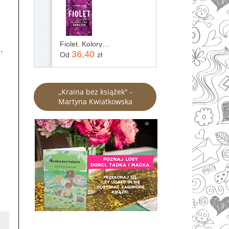
Fiolet. Kolory zła. Tom 7
.
36,40
Od
zł
ę
,,Kraina bez książek" -
Martyna Kwiatkowska