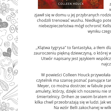
zjawił się w domu u jej przybranych rodz
chodzili trenować wushu. Niedługo potem
niebezpieczeństwa mógł ochronić Kellse
wyniku czego
,,Klątwa tygrysa" to fantastyka, a tłem d
zauroczeniu piękną dziewczyną, o której wz
Utwór napisany jest językiem współcz
najcz
W powieści Colleen Houck przywołała wi
czytelnik ma szansę poznać panujące ta
Meyer, co można dostrzec w fabule powi
amulety, którzy, dzięki ich noszeniu nie st
śmiertelnicy. Drihen ze swoim bratem m
kilka chwil przeobrażają się w ludzi. Ja
Na wzór Belli zakochanej w wilk