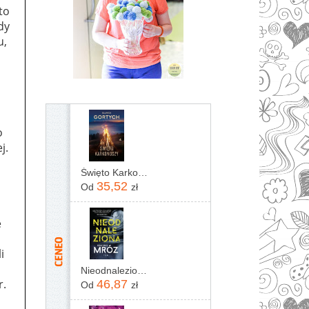
to
dy
u,
o
j.
Święto Karkonoszy
35,52
Od
zł
e
i
Nieodnaleziona Remigiusz Mróz
r.
46,87
Od
zł