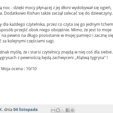
ą noc - dzięki mocy płynącej z jej dłoni wydobywał się ogień,
 Dodatkowo Kishan także zaczął zalecać się do dziewczyny.
 dla każdego czytelnika, przez co czyta się go jednym tchem
 sposób przejść obok niego obojętnie. Mimo, że jest to moje
ć na pewno na długo pozostanie w mojej pamięci i zacznę si
 za kolejnymi częściami sagi.
nak myślę, że i starsi czytelnicy znajdą w niej coś dla siebie.
tygrysach z pewnością będą zachwyceni ,,Klątwą tygrysa" !
Moja ocena : 10/10
K.
dnia
04 listopada