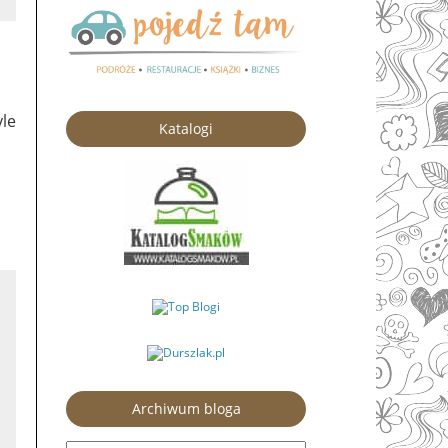
le
Katalogi
Archiwum bloga