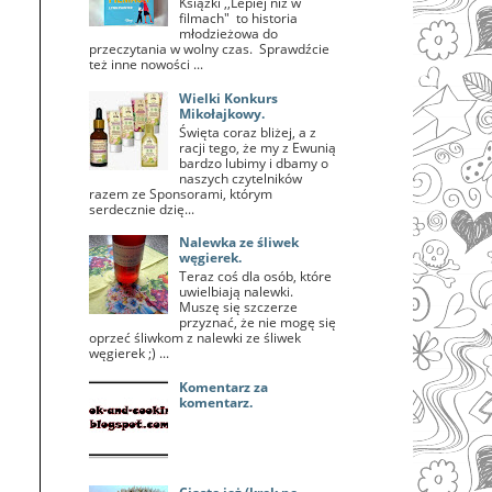
Książki ,,Lepiej niż w
filmach" to historia
młodzieżowa do
przeczytania w wolny czas. Sprawdźcie
też inne nowości ...
Wielki Konkurs
Mikołajkowy.
Święta coraz bliżej, a z
racji tego, że my z Ewunią
bardzo lubimy i dbamy o
naszych czytelników
razem ze Sponsorami, którym
serdecznie dzię...
Nalewka ze śliwek
węgierek.
Teraz coś dla osób, które
uwielbiają nalewki.
Muszę się szczerze
przyznać, że nie mogę się
oprzeć śliwkom z nalewki ze śliwek
węgierek ;) ...
Komentarz za
komentarz.