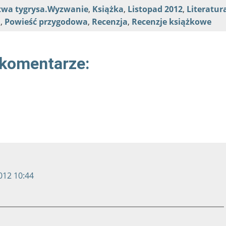
twa tygrysa.Wyzwanie
,
Książka
,
Listopad 2012
,
Literatur
a
,
Powieść przygodowa
,
Recenzja
,
Recenzje książkowe
 komentarze:
012 10:44