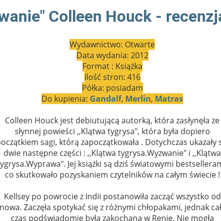
wanie" Colleen Houck - recenzj
Wydawnictwo: Otwarte
Data wydania: 2012
Format : Książka
Ilość stron: 416
Półka: posiadam
Do kupienia:
Gandalf
,
Merlin
,
Matras
Colleen Houck jest debiutującą autorką, która zasłynęła ze
słynnej powieści ,,Klątwa tygrysa", która była dopiero
oczątkiem sagi, którą zapoczątkowała . Dotychczas ukazały 
dwie następne części : ,,Klątwa tygrysa.Wyzwanie" i ,,Klątwa
tygrysa.Wyprawa". Jej książki są dziś światowymi bestselleram
co skutkowało pozyskaniem czytelników na całym świecie !
Kellsey po powrocie z Indii postanowiła zacząć wszystko od
nowa. Zaczęła spotykać się z różnymi chłopakami, jednak ca
czas podświadomie była zakochana w Renie. Nie mogła