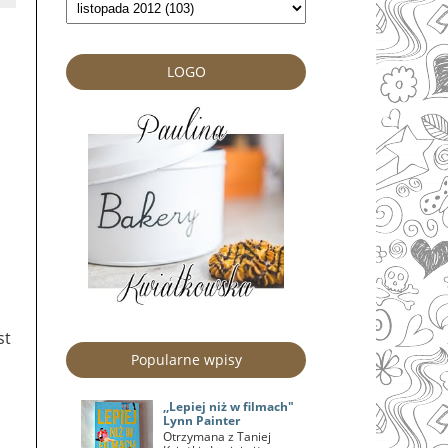
LOGO
st
Popularne wpisy
,,Lepiej niż w filmach"
Lynn Painter
Otrzymana z Taniej