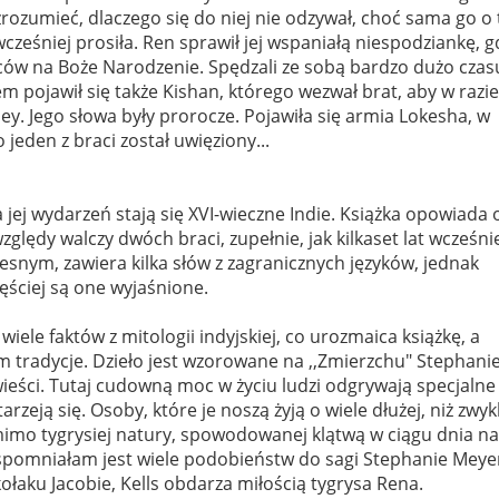
zrozumieć, dlaczego się do niej nie odzywał, choć sama go o 
wcześniej prosiła. Ren sprawił jej wspaniałą niespodziankę, g
iców na Boże Narodzenie. Spędzali ze sobą bardzo dużo czas
 pojawił się także Kishan, którego wezwał brat, aby w razie
y. Jego słowa były prorocze. Pojawiła się armia Lokesha, w
 jeden z braci został uwięziony...
la jej wydarzeń stają się XVI-wieczne Indie. Książka opowiada 
ględy walczy dwóch braci, zupełnie, jak kilkaset lat wcześnie
esnym, zawiera kilka słów z zagranicznych języków, jednak
ęściej są one wyjaśnione.
ele faktów z mitologii indyjskiej, co urozmaica książkę, a
m tradycje. Dzieło jest wzorowane na ,,Zmierzchu" Stephani
eści. Tutaj cudowną moc w życiu ludzi odgrywają specjalne
arzeją się. Osoby, które je noszą żyją o wiele dłużej, niż zwykl
imo tygrysiej natury, spowodowanej klątwą w ciągu dnia na
k wspomniałam jest wiele podobieństw do sagi Stephanie Meye
ołaku Jacobie, Kells obdarza miłością tygrysa Rena.