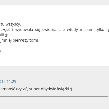
tu wszyscy.
zęść i wydawała się świetna, ale wtedy miałam tylko ty
ii ;p
jmniej pierwszy tom!
)
012 11:29
yjemność czytać, super obydwie książki ;)