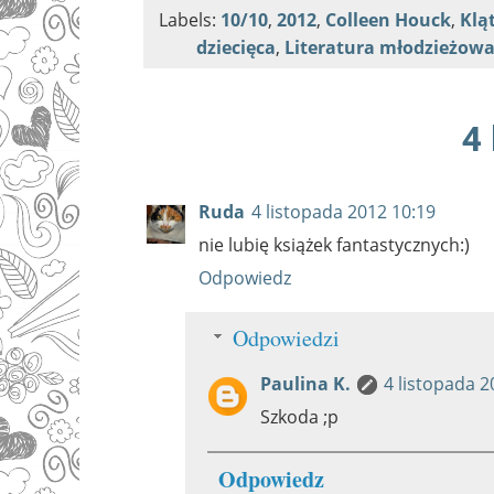
Labels:
10/10
,
2012
,
Colleen Houck
,
Klą
dziecięca
,
Literatura młodzieżow
4
Ruda
4 listopada 2012 10:19
nie lubię książek fantastycznych:)
Odpowiedz
Odpowiedzi
Paulina K.
4 listopada 2
Szkoda ;p
Odpowiedz