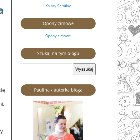
Kolory Semilac
a
Opony zimowe
Opony zimowe
Szukaj na tym blogu
się
Paulina - autorka bloga
i,
ły