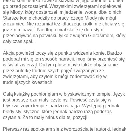
resztą koni. Matka zawsze stawała w jego obronie, broniła
go przed pozostałymi. Wszystkimi zwierzętami opiekował
się Młody, który dostarczał im jedzenie, wodę, dbał o nich.
Starsze konie chodziły do pracy, czego Młody nie mógł
zrozumieć. Nie rozumiał też, dlaczego ciotki nie chciały się
już z nim bawić. Niedługo miał stać się dorosłym i
przesiadywać na patwisku tylko z wujem Gierasimem, który
cały czas spał...
Akcja powieści toczy się z punktu widzenia konie. Bardzo
podobał mi się ten sposób narracji, mogliśmy przenieść się
w świat zwierząt. Dużym plusem było także objaśnianie
przez autorkę trudniejszych pojęć związanych ze
zwierzętami, aby czytelnik mógł zorientować się w
trudniejszych kwestiach.
Całą książkę pochłonęłam w błyskawicznym tempie. Język
jest prosty, zrozumiały, czytelny. Powieść czyta się w
błyskwicznym tempie, bardzo wciąga. Występują jednak
błędy stylistyczne, które jednak bardzo rażą podczas
czytania. Za to mały minus dla tej pozycji.
Pierwszy raz spotkałam się z twórczością tej autorki, jednak