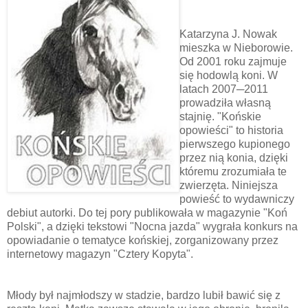
Katarzyna J. Nowak
mieszka w Nieborowie.
Od 2001 roku zajmuje
się hodowlą koni. W
latach 2007─2011
prowadziła własną
stajnię. "Końskie
opowieści" to historia
pierwszego kupionego
przez nią konia, dzięki
któremu zrozumiała te
zwierzęta. Niniejsza
powieść to wydawniczy
debiut autorki. Do tej pory publikowała w magazynie "Koń
Polski", a dzięki tekstowi "Nocna jazda" wygrała konkurs na
opowiadanie o tematyce końskiej, zorganizowany przez
internetowy magazyn "Cztery Kopyta".
Młody był najmłodszy w stadzie, bardzo lubił bawić się z