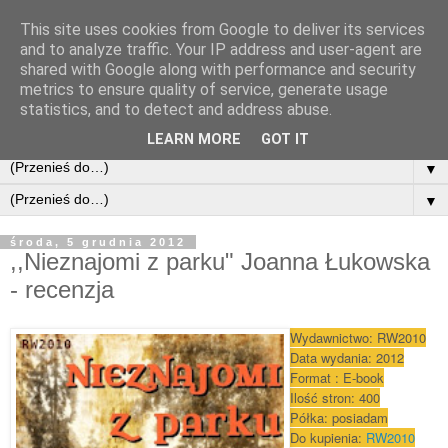
This site uses cookies from Google to deliver its services
and to analyze traffic. Your IP address and user-agent are
shared with Google along with performance and security
metrics to ensure quality of service, generate usage
statistics, and to detect and address abuse.
LEARN MORE
GOT IT
▼
▼
środa, 5 grudnia 2012
,,Nieznajomi z parku" Joanna Łukowska
- recenzja
Wydawnictwo: RW2010
Data wydania: 2012
Format : E-book
Ilość stron: 400
Półka: posiadam
Do kupi
enia:
RW2010