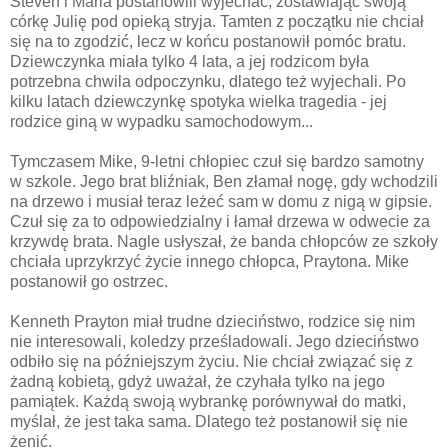
Steven i Maria postanowili wyjechać, zostawiając swoją
córkę Julię pod opieką stryja. Tamten z początku nie chciał
się na to zgodzić, lecz w końcu postanowił pomóc bratu.
Dziewczynka miała tylko 4 lata, a jej rodzicom była
potrzebna chwila odpoczynku, dlatego też wyjechali. Po
kilku latach dziewczynkę spotyka wielka tragedia - jej
rodzice giną w wypadku samochodowym...
Tymczasem Mike, 9-letni chłopiec czuł się bardzo samotny
w szkole. Jego brat bliźniak, Ben złamał nogę, gdy wchodzili
na drzewo i musiał teraz leżeć sam w domu z nigą w gipsie.
Czuł się za to odpowiedzialny i łamał drzewa w odwecie za
krzywdę brata. Nagle usłyszał, że banda chłopców ze szkoły
chciała uprzykrzyć życie innego chłopca, Praytona. Mike
postanowił go ostrzec.
Kenneth Prayton miał trudne dzieciństwo, rodzice się nim
nie interesowali, koledzy prześladowali. Jego dzieciństwo
odbiło się na późniejszym życiu. Nie chciał związać się z
żadną kobietą, gdyż uważał, że czyhała tylko na jego
pamiątek. Każdą swoją wybrankę porównywał do matki,
myślał, że jest taka sama. Dlatego też postanowił się nie
żenić.