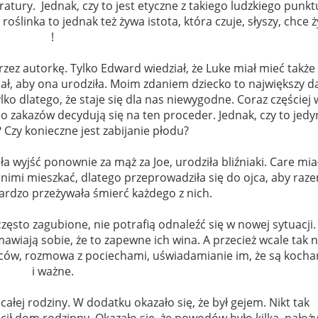
ratury.
Jednak, czy to jest etyczne z takiego ludzkiego punkt
oślinka to jednak też żywa istota, która czuje, słyszy, chce ż
!
zez autorkę. Tylko Edward wiedział, że Luke miał mieć także
iał, aby ona urodziła. Moim zdaniem dziecko to największy d
ylko dlatego, że staje się dla nas niewygodne. Coraz częściej 
zakazów decydują się na ten proceder. Jednak, czy to jedy
? Czy konieczne jest zabijanie płodu?
 wyjść ponownie za mąż za Joe, urodziła bliźniaki. Care mia
j z nimi mieszkać, dlatego przeprowadziła się do ojca, aby raz
ardzo przeżywała śmierć każdego z nich.
często zagubione, nie potrafią odnaleźć się w nowej sytuacji.
awiają sobie, że to zapewne ich wina. A przecież wcale tak n
iców, rozmowa z pociechami, uświadamianie im, że są kocha
i ważne.
łej rodziny. W dodatku okazało się, że był gejem. Nikt tak
ił dom rodzinny. Okazało się, że powodów było kilka, nałoży