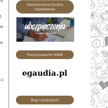
Ubezpieczenia Paulina
Kwiatkowska
t,
ie
ie
Pozycjonowanie WWW
 z
Blog o podróżach