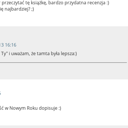
przeczytać tę książkę, bardzo przydatna recenzja :)
ę najbardziej? ;)
13 16:16
 Ty" i uważam, że tamta była lepsza:)
6
ość w Nowym Roku dopisuje :)