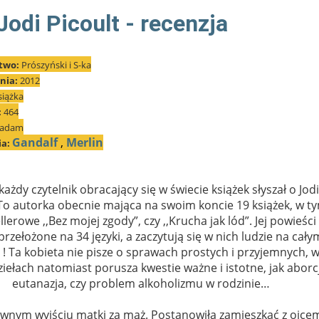
 Jodi Picoult - recenzja
two:
Prószyński i S-ka
nia:
2012
siążka
:
464
iadam
Ga
ndalf
,
Merlin
ia:
ażdy czytelnik obracający się w świecie książek słyszał o Jodi
 To autorka obecnie mająca na swoim koncie 19 książek, w t
llerowe ,,Bez mojej zgody”, czy ,,Krucha jak lód”. Jej powieści
przełożone na 34 języki, a zaczytują się w nich ludzie na cały
 ! Ta kobieta nie pisze o sprawach prostych i przyjemnych, 
iełach natomiast porusza kwestie ważne i istotne, jak aborc
eutanazja, czy problem alkoholizmu w rodzinie…
wnym wyjściu matki za mąż. Postanowiła zamieszkać z ojce