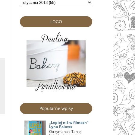
LOGO
Popularne wpisy
,,Lepiej niż w filmach"
Lynn Painter
Otrzymana z Taniej