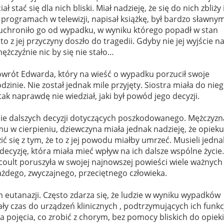
 stać się dla nich bliski. Miał nadzieję, że się do nich zbliży 
rogramach w telewizji, napisał książkę, był bardzo sławnym
 uchroniło go od wypadku, w wyniku którego popadł w stan
to z jej przyczyny doszło do tragedii. Gdyby nie jej wyjście n
ężczyźnie nic by się nie stało…
rót Edwarda, który na wieść o wypadku porzucił swoje
zinie. Nie został jednak mile przyjęty. Siostra miała do nie
t tak naprawdę nie wiedział, jaki był powód jego decyzji.
nie dalszych decyzji dotyczących poszkodowanego. Mężczyzn
 mu w cierpieniu, dziewczyna miała jednak nadzieję, że opiek
 się z tym, że to z jej powodu miałby umrzeć. Musieli jedna
ecyzję, która miała mieć wpływ na ich dalsze wspólne życie.
coult poruszyła w swojej najnowszej powieści wiele ważnych
każdego, zwyczajnego, przeciętnego człowieka.
 eutanazji. Często zdarza się, że ludzie w wyniku wypadków
 czas do urządzeń klinicznych , podtrzymujących ich funkc
 pojęcia, co zrobić z chorym, bez pomocy bliskich do opieki