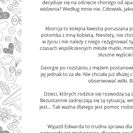
decyduje się na odcięcie chorego od apa
widzenia? Według mnie nie. Człowiek, jako r
Aborcja to kolejna kwestia poruszana pr
potomka z inną kobietą. Niestety, nie chc
w życiu i nie należy z niego rezygnować t
czasach współczesnych młode matki, mimo 
słuszne wyjście
Georgie po rozstaniu z mężem postanowiła
jej jednak to za złe. Nie chciała już dłuże
obserwować wilki. B
Dzieci, których rodzice się rozwodzą są 
Bezustannie zadręczają się tą sytuacją, wm
jest… Tak ważna dlatego jest pomoc rodz
Wyjazd Edwarda to trudna sprawa dla ca
naprawdę nie miał pojęcia, dlaczego opuśc