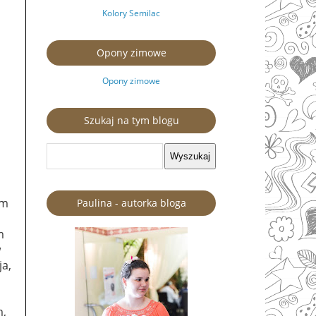
Kolory Semilac
Opony zimowe
Opony zimowe
Szukaj na tym blogu
ym
Paulina - autorka bloga
m
w
ja,
m,