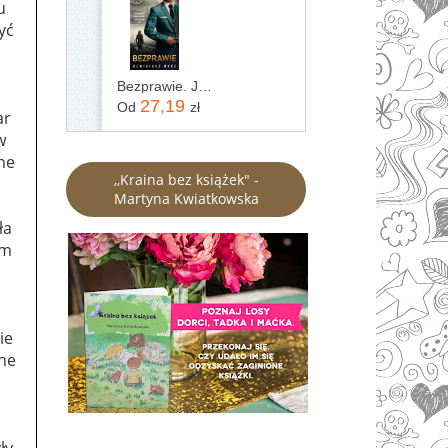
u
yć
Bezprawie. Joanna Chyłka. Tom 20
27,19
Od
zł
ar
w
ne
,,Kraina bez książek" -
Martyna Kwiatkowska
ła
em
ie
ne
ły