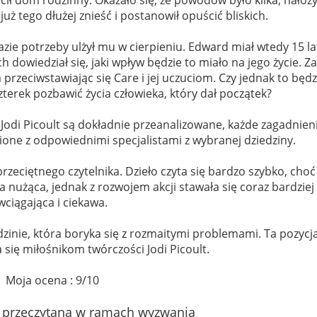
już tego dłużej znieść i postanowił opuścić bliskich.
zie potrzeby ulżył mu w cierpieniu. Edward miał wtedy 15 la
h dowiedział się, jaki wpływ będzie to miało na jego życie. Za
przeciwstawiając się Care i jej uczuciom. Czy jednak to będz
terek pozbawić życia człowieka, który dał początek?
Jodi Picoult są dokładnie przeanalizowane, każde zagadnien
ione z odpowiednimi specjalistami z wybranej dziedziny.
 przeciętnego czytelnika. Dzieło czyta się bardzo szybko, choć
a nużąca, jednak z rozwojem akcji stawała się coraz bardziej
wciągająca i ciekawa.
dzinie, która boryka się z rozmaitymi problemami. Ta pozycja
ię miłośnikom twórczości Jodi Picoult.
Moja ocena : 9/10
a przeczytana w ramach wyzwania