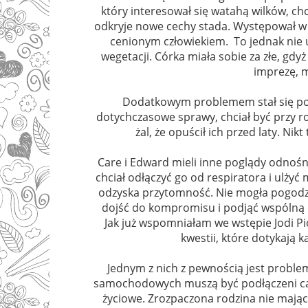
który interesował się watahą wilków, chciał
odkryje nowe cechy stada. Występował w p
cenionym człowiekiem.
To jednak nie
wegetacji. Córka miała sobie za złe, gdyż 
imprezę, m
Dodatkowym problemem stał się pow
dotychczasowe sprawy, chciał być przy rod
żal, że opuścił ich przed laty. Nik
Care i Edward mieli inne poglądy odnoś
chciał odłączyć go od respiratora i ulżyć
odzyska przytomność. Nie mogła pogodzić
dojść do kompromisu i podjąć wspólną d
Jak już wspomniałam we wstępie Jodi Pi
kwestii, które dotykają 
Jednym z nich z pewnością jest problem
samochodowych muszą być podłączeni cały
życiowe. Zrozpaczona rodzina nie mająca