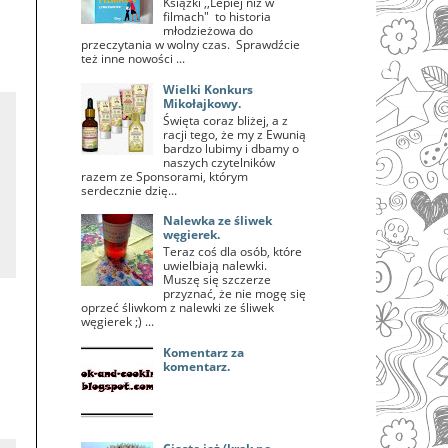
Książki ,,Lepiej niż w
filmach" to historia
młodzieżowa do
przeczytania w wolny czas. Sprawdźcie
też inne nowości ...
Wielki Konkurs
Mikołajkowy.
Święta coraz bliżej, a z
racji tego, że my z Ewunią
bardzo lubimy i dbamy o
naszych czytelników
razem ze Sponsorami, którym
serdecznie dzię...
Nalewka ze śliwek
węgierek.
Teraz coś dla osób, które
uwielbiają nalewki.
Muszę się szczerze
przyznać, że nie mogę się
oprzeć śliwkom z nalewki ze śliwek
węgierek ;) ...
Komentarz za
komentarz.