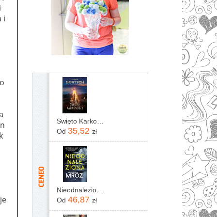
i
 i
a
go
a
Święto Karkonoszy
un
35,52
Od
zł
k
Nieodnaleziona Remigiusz Mróz
je
46,87
Od
zł