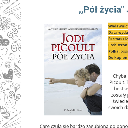
,,Pół życia"
Wydawnic
Data wyda
Format :
K
Ilość stron
Półka:
pos
Do kupien
Chyba k
Picoult.
bestse
zostały 
świecie
swoich dz
Care czuła się bardzo zagubiona po pono