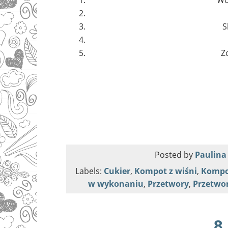
S
Z
Posted by
Paulina
Labels:
Cukier
,
Kompot z wiśni
,
Kompo
w wykonaniu
,
Przetwory
,
Przetwo
8