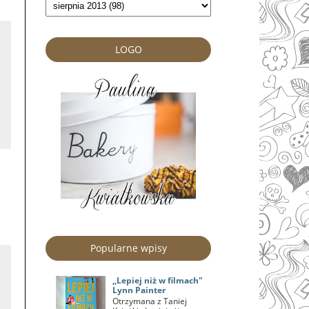
LOGO
Popularne wpisy
,,Lepiej niż w filmach"
Lynn Painter
Otrzymana z Taniej