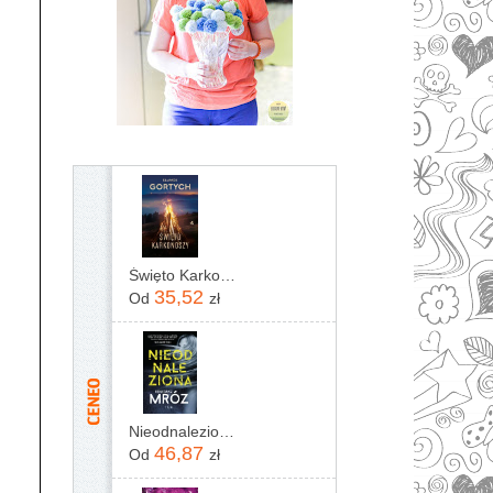
Święto Karkonoszy
35,52
Od
zł
Nieodnaleziona Remigiusz Mróz
46,87
Od
zł