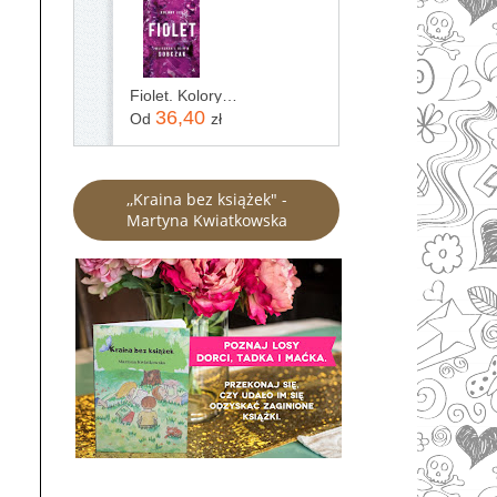
Fiolet. Kolory zła. Tom 7
36,40
Od
zł
,,Kraina bez książek" -
Martyna Kwiatkowska