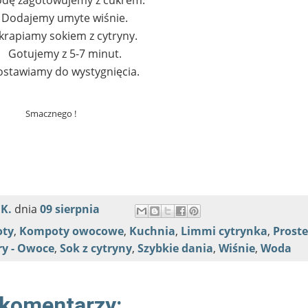
Dodajemy umyte wiśnie.
krapiamy sokiem z cytryny.
Gotujemy z 5-7 minut.
ostawiamy do wystygnięcia.
Smacznego !
 K.
dnia
09 sierpnia
ty
,
Kompoty owocowe
,
Kuchnia
,
Limmi cytrynka
,
Proste
ry - Owoce
,
Sok z cytryny
,
Szybkie dania
,
Wiśnie
,
Woda
 komentarzy: