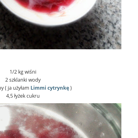
1/2 kg wiśni
2 szklanki wody
ny ( ja użyłam
Limmi cytrynkę
)
4,5 łyżek cukru