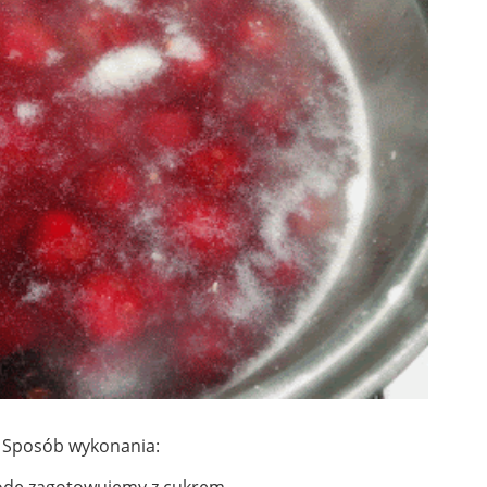
Sposób wykonania:
dę zagotowujemy z cukrem.