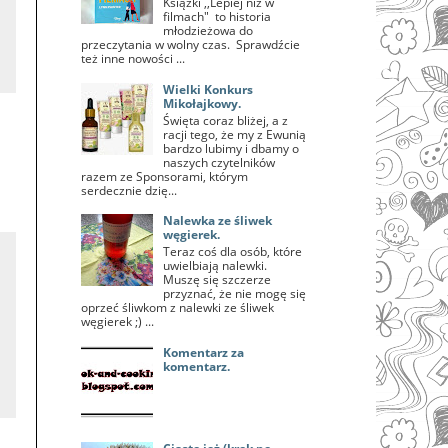
Książki ,,Lepiej niż w
filmach" to historia
młodzieżowa do
przeczytania w wolny czas. Sprawdźcie
też inne nowości ...
Wielki Konkurs
Mikołajkowy.
Święta coraz bliżej, a z
racji tego, że my z Ewunią
bardzo lubimy i dbamy o
naszych czytelników
razem ze Sponsorami, którym
serdecznie dzię...
Nalewka ze śliwek
węgierek.
Teraz coś dla osób, które
uwielbiają nalewki.
Muszę się szczerze
przyznać, że nie mogę się
oprzeć śliwkom z nalewki ze śliwek
węgierek ;) ...
Komentarz za
komentarz.