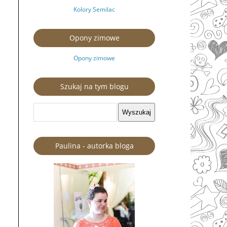
Kolory Semilac
Opony zimowe
Opony zimowe
Szukaj na tym blogu
Paulina - autorka bloga