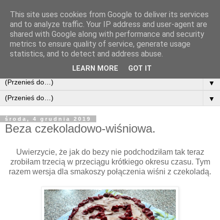
This site uses cookies from Google to deliver its services
and to analyze traffic. Your IP address and user-agent are
shared with Google along with performance and security
metrics to ensure quality of service, generate usage
statistics, and to detect and address abuse.
LEARN MORE
GOT IT
▼
▼
środa, 4 grudnia 2019
Beza czekoladowo-wiśniowa.
Uwierzycie, że jak do bezy nie podchodziłam tak teraz
zrobiłam trzecią w przeciągu krótkiego okresu czasu. Tym
razem wersja dla smakoszy połączenia wiśni z czekoladą.