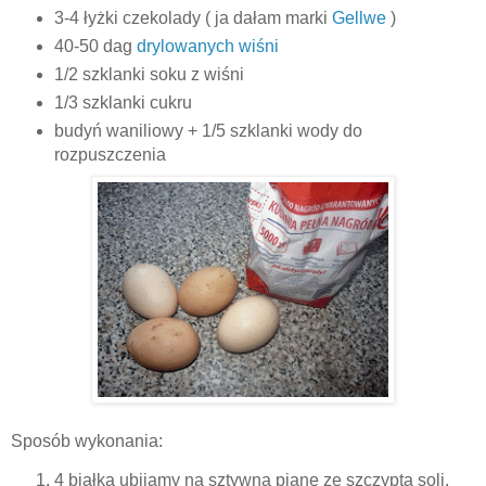
3-4 łyżki czekolady ( ja dałam marki
Gellwe
)
40-50 dag
drylowanych wiśni
1/2 szklanki soku z wiśni
1/3 szklanki cukru
budyń waniliowy + 1/5 szklanki wody do
rozpuszczenia
Sposób wykonania:
4 białka ubijamy na sztywną pianę ze szczyptą soli.