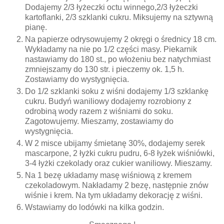
Dodajemy 2/3 łyżeczki octu winnego,2/3 łyżeczki
kartoflanki, 2/3 szklanki cukru. Miksujemy na sztywną
pianę.
Na papierze odrysowujemy 2 okręgi o średnicy 18 cm.
Wykładamy na nie po 1/2 części masy. Piekarnik
nastawiamy do 180 st., po włożeniu bez natychmiast
zmniejszamy do 130 str. i pieczemy ok. 1,5 h.
Zostawiamy do wystygnięcia.
Do 1/2 szklanki soku z wiśni dodajemy 1/3 szklankę
cukru. Budyń waniliowy dodajemy rozrobiony z
odrobiną wody razem z wiśniami do soku.
Zagotowujemy. Mieszamy, zostawiamy do
wystygnięcia.
W 2 misce ubijamy śmietanę 30%, dodajemy serek
mascarpone, 2 łyżki cukru pudru, 6-8 łyżek wiśniówki,
3-4 łyżki czekolady oraz cukier waniliowy. Mieszamy.
Na 1 bezę układamy masę wiśniową z kremem
czekoladowym. Nakładamy 2 bezę, następnie znów
wiśnie i krem. Na tym układamy dekorację z wiśni.
Wstawiamy do lodówki na kilka godzin.