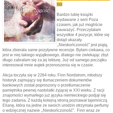
ras
Bardzo lubię książki
wydawane z serii Poza
czasem, jak już mogliście
zauważyć. Przeczytałam
wszystkie 4 pozycje, które się
dotąd ukazały.
,,Nieskończoność” jest piątą,
która zbierała same pozytywne recenzje. Byłam ciekawa, co
jest w niej takiego wyjątkowego, dlatego nie zwlekając zbyt
długo zabrałam się za jej lekturę. Już od samego początku
interesował mnie wątek przenoszenia się w czasie.
Akcja toczyła się w 2264 roku. Finn Nordstrom, młodszy
historyk zajmujący się tłumaczeniem dokumentów
bankowych został poproszony o przetłumaczenie
pamiętnika pewnej nastolatki żyjącej w XXI wieku. Z racji
znajomości wymarłego już języka niemieckiego podjął się
tego zadania. Z każdą kolejną stroną poznawał tajemniczą
Elianę, która na jedne ze swoich urodzin otrzymała perfumy
o wdzięcznej nazwie ,,Nieskończoność”. Finn wraz ze