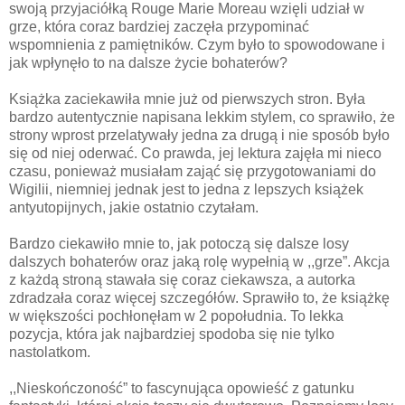
swoją przyjaciółką Rouge Marie Moreau wzięli udział w
grze, która coraz bardziej zaczęła przypominać
wspomnienia z pamiętników. Czym było to spowodowane i
jak wpłynęło to na dalsze życie bohaterów?
Książka zaciekawiła mnie już od pierwszych stron. Była
bardzo autentycznie napisana lekkim stylem, co sprawiło, że
strony wprost przelatywały jedna za drugą i nie sposób było
się od niej oderwać. Co prawda, jej lektura zajęła mi nieco
czasu, ponieważ musiałam zająć się przygotowaniami do
Wigilii, niemniej jednak jest to jedna z lepszych książek
antyutopijnych, jakie ostatnio czytałam.
Bardzo ciekawiło mnie to, jak potoczą się dalsze losy
dalszych bohaterów oraz jaką rolę wypełnią w ,,grze”. Akcja
z każdą stroną stawała się coraz ciekawsza, a autorka
zdradzała coraz więcej szczegółów. Sprawiło to, że książkę
w większości pochłonęłam w 2 popołudnia. To lekka
pozycja, która jak najbardziej spodoba się nie tylko
nastolatkom.
,,Nieskończoność” to fascynująca opowieść z gatunku