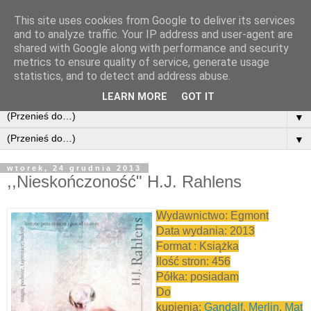
This site uses cookies from Google to deliver its services
and to analyze traffic. Your IP address and user-agent are
shared with Google along with performance and security
metrics to ensure quality of service, generate usage
statistics, and to detect and address abuse.
LEARN MORE
GOT IT
▼
▼
wtorek, 24 grudnia 2013
,,Nieskończoność" H.J. Rahlens
Wydawnictwo: Egmont
Data wydania: 2013
Format : Książka
Ilość stron: 456
Półka: posiadam
Do
kupienia:
Gandalf
,
Merlin
,
Mat