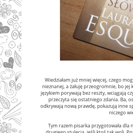
Wiedziałam już mniej więcej, czego mog
nieznanej, a żałuję przeogromnie, bo je
językiem porywają bez reszty, wciągają c
przeczyta się ostatniego zdania. Ba,
odkrywają nową prawdę, pokazują inne spoj
niczego wi
Tym razem pisarka przygotowała dla n
drugiego stulecia, jeśli ktoś tak woli.