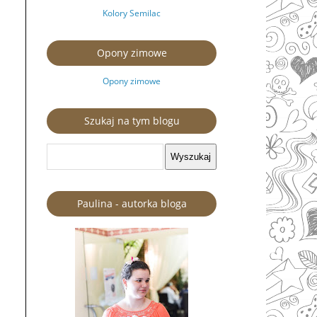
Kolory Semilac
Opony zimowe
Opony zimowe
Szukaj na tym blogu
Paulina - autorka bloga