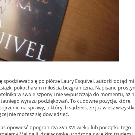
ę spodziewać się po piórze Laury Esquivel, autorki dotąd mi
j książki pokochałam miłością bezgraniczną. Napisane prosty
zytelnika w swoje szpony i nie wypuszczają do momentu, aż n
 ostatniego wyrazu podziękowań. To cudowne pozycje, które
rzenie na sprawy, o których sądziłeś, że już wiesz wszystko
ęcej nie możesz się dowiedzieć.
as opowieść z pogranicza XV i XVI wieku lub początku tego
 Poznajemy Malinalli, dziewczynkę urodzoną z wielkim trudem i