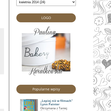
LOGO
Popularne wpisy
,,Lepiej niż w filmach"
Lynn Painter
Otrzymana z Taniej