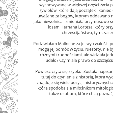
wychowywaną w większej części życia p
żywiołów, które dają początek i koniec 
uważane za bogów, którym oddawano na
jako niewolnica i zmieniała przymusowo swo
losem Hernana Lortesa, który przy
chrześcijaństwo, tymczase
Podziwiałam Malinche za jej wytrwałość, p
mogą jej pomóc w życiu. Niestety, nie 
różnymi trudnościami, ale widziała jede
udało? Czy miała prawo do szczęścia
Powieść czyta się szybko. Została napisan
tutaj do czynienia z historią, która w
znajduje się wiele pozycji historycznych
która spodoba się miłośnikom mitologic
także osobom, które chcą poznać,