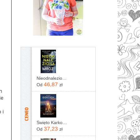
Nieodnaleziona Remigiusz Mróz
46,87
Od
zł
m
ie
 i
Święto Karkonoszy
37,23
Od
zł