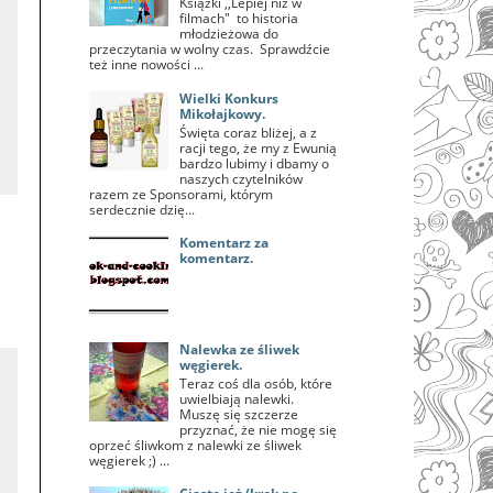
Książki ,,Lepiej niż w
filmach" to historia
młodzieżowa do
przeczytania w wolny czas. Sprawdźcie
też inne nowości ...
Wielki Konkurs
Mikołajkowy.
Święta coraz bliżej, a z
racji tego, że my z Ewunią
bardzo lubimy i dbamy o
naszych czytelników
razem ze Sponsorami, którym
serdecznie dzię...
Komentarz za
komentarz.
Nalewka ze śliwek
węgierek.
Teraz coś dla osób, które
uwielbiają nalewki.
Muszę się szczerze
przyznać, że nie mogę się
oprzeć śliwkom z nalewki ze śliwek
węgierek ;) ...