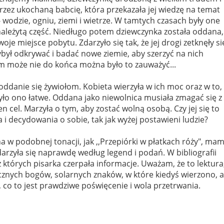
rzez ukochaną babcię, która przekazała jej wiedzę na temat
- wodzie, ogniu, ziemi i wietrze. W tamtych czasach były one
leżytą część. Niedługo potem dziewczynka została oddana,
je miejsce pobytu. Zdarzyło się tak, że jej drogi zetknęły si
był odkrywać i badać nowe ziemie, aby szerzyć na nich
m może nie do końca można było to zauważyć...
oddanie się żywiołom. Kobieta wierzyła w ich moc oraz w to,
było ono łatwe. Oddana jako niewolnica musiała zmagać się z
n cel. Marzyła o tym, aby zostać wolną osobą. Czy jej się to
 i decydowania o sobie, tak jak wyżej postawieni ludzie?
a w podobnej tonacji, jak ,,Przepiórki w płatkach róży", ma
ydarzyła się naprawdę według legend i podań. W bibliografii
,z których pisarka czerpała informacje. Uważam, że to lektura
znych bogów, solarnych znaków, w które kiedyś wierzono, a
 co to jest prawdziwe poświęcenie i wola przetrwania.