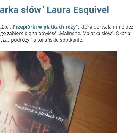
larka słów" Laura Esquivel
ążkę
,,Przepiórki w płatkach róży"
, która porwała mnie bez
go zabiorę się za powieść ,,Malinche. Malarka słów". Okazja
dczas podróży na toruńskie spotkanie.