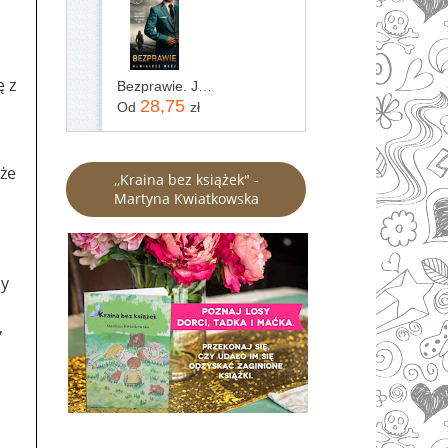
ę z
Bezprawie. Joanna Chyłka. Tom 20
28,75
Od
zł
 że
,,Kraina bez książek" -
Martyna Kwiatkowska
my
,