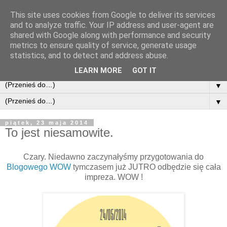
This site uses cookies from Google to deliver its services
and to analyze traffic. Your IP address and user-agent are
shared with Google along with performance and security
metrics to ensure quality of service, generate usage
statistics, and to detect and address abuse.
LEARN MORE
GOT IT
▼
▼
piątek, 23 maja 2014
To jest niesamowite.
Czary. Niedawno zaczynałyśmy przygotowania do
Blogowego WOW
tymczasem już JUTRO odbędzie się cała
impreza. WOW !