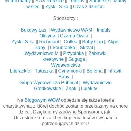
W roli mamy
||
SOS Rodzice
||
Lulek.tv
||
Samo-się
||
Mamy
w sieci
||
Zysk i S-ka
||
Czas z dziećmi
Sponsorzy :
Bukowy Las
||
Wydawnictwo WAM
||
Impuls
Oficyna
||
Czarna Owca
||
Zysk i S-ka
||
Richmont
||
Coffea
||
Baby Cap
||
Akpol
Baby
||
Ekoubranka
||
Skrzat
||
Wydawnictwo M
||
Przypinka
||
Zabawki
kreatywne
||
Guguga
||
Wydawnictwo
Literackie
||
Tutuszka
||
Cynamonki
||
Bellona
||
InFavit
Baby
||
Grupa Wydawnicza Publicat
||
Wydawnictwo
Grodkowskie
||
Znak
||
Lulek.tv
Na
Blogowym WOW
odbędzie się także loteria
charytatywna, z której dochód zostanie przekazany na chore
dzieci. Dziękujemy zarówno Sponsorom, jak i
Uczestniczkom za chęć kupienia losów i wsparcia
potrzebujących dzieci !