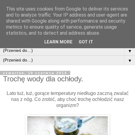
This site uses cookies from Google to deliver its services
and to analyze traffic. Your IP address and user-agent are
shared with Google along with performance and security
metrics to ensure quality of service, generate usage
statistics, and to detect and address abuse.
LEARN MORE
GOT IT
▼
▼
czwartek, 19 czerwca 2014
Trochę wody dla ochłody.
Lato tuż, tuż, gorące temperatury niedługo zaczną zwalać
nas z nóg. Co zrobić, aby choć trochę ochłodzić nasz
organizm?