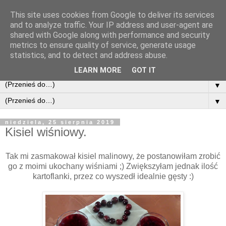
This site uses cookies from Google to deliver its services
and to analyze traffic. Your IP address and user-agent are
shared with Google along with performance and security
metrics to ensure quality of service, generate usage
statistics, and to detect and address abuse.
LEARN MORE
GOT IT
▼
▼
niedziela, 25 sierpnia 2019
Kisiel wiśniowy.
Tak mi zasmakował kisiel malinowy, że postanowiłam zrobić
go z moimi ukochany wiśniami ;) Zwiększyłam jednak ilość
kartoflanki, przez co wyszedł idealnie gęsty :)