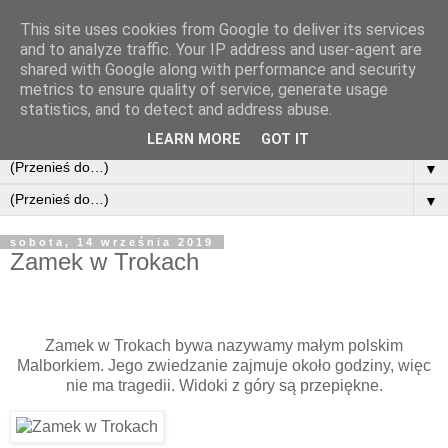
This site uses cookies from Google to deliver its services
and to analyze traffic. Your IP address and user-agent are
shared with Google along with performance and security
metrics to ensure quality of service, generate usage
statistics, and to detect and address abuse.
LEARN MORE
GOT IT
▼
▼
sobota, 14 września 2019
Zamek w Trokach
Zamek w Trokach bywa nazywamy małym polskim
Malborkiem. Jego zwiedzanie zajmuje około godziny, więc
nie ma tragedii. Widoki z góry są przepiękne.