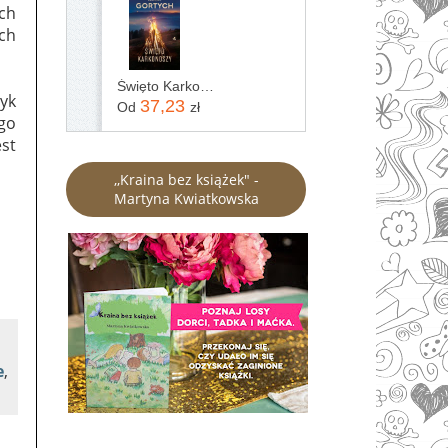
ach
ch
Święto Karkonoszy
yk
37,23
Od
zł
ego
est
,,Kraina bez książek" -
Martyna Kwiatkowska
e
,