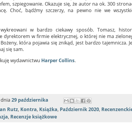
fem, szpiegowanie. Okazuje się, że autor na ok. 300 stron
racę. Choć, bądźmy szczerzy, na pewno nie we wszystki
ś wykreowani w bardzo ciekawy sposób. Tomasz, histor
dyrektorem w firmie elektrycznej, o której nie ma zielon
Bożeny, która pojawia się znikąd, jest bardzo tajemnicza. J
aj się sam.
iękuję wydawnictwu
Harper Collins
.
dnia
29 października
an Rutz
,
Kontra
,
Książka
,
Październik 2020
,
Recenzencki
zja
,
Recenzje książkowe