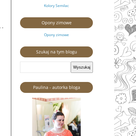
Kolory Semilac
Opony zimowe
 -
Opony zimowe
Szukaj na tym blogu
Paulina - autorka bloga