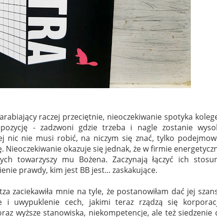
arabiający raczej przeciętnie, nieoczekiwanie spotyka koleg
pozycję - zadzwoni gdzie trzeba i nagle zostanie wyso
j nic nie musi robić, na niczym się znać, tylko podejmow
 Nieoczekiwanie okazuje się jednak, że w firmie energetycz
rych towarzyszy mu Bożena. Zaczynają łączyć ich stosun
nie prawdy, kim jest BB jest... zaskakujące.
tza zaciekawiła mnie na tyle, że postanowiłam dać jej szan
 i uwypuklenie cech, jakimi teraz rządzą się korporacj
az wyższe stanowiska, niekompetencje, ale też siedzenie 