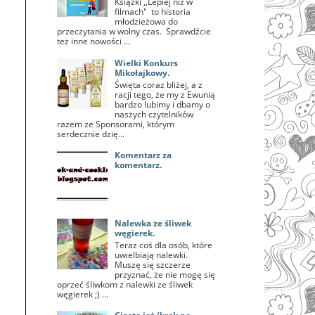
Książki ,,Lepiej niż w
filmach" to historia
młodzieżowa do
przeczytania w wolny czas. Sprawdźcie
też inne nowości ...
Wielki Konkurs
Mikołajkowy.
Święta coraz bliżej, a z
racji tego, że my z Ewunią
bardzo lubimy i dbamy o
naszych czytelników
razem ze Sponsorami, którym
serdecznie dzię...
Komentarz za
komentarz.
Nalewka ze śliwek
węgierek.
Teraz coś dla osób, które
uwielbiają nalewki.
Muszę się szczerze
przyznać, że nie mogę się
oprzeć śliwkom z nalewki ze śliwek
węgierek ;) ...