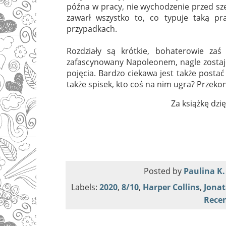
późna w pracy, nie wychodzenie przed sze
zawarł wszystko to, co typuje taką p
przypadkach.
Rozdziały są krótkie, bohaterowie za
zafascynowany Napoleonem, nagle zostaje 
pojęcia. Bardzo ciekawa jest także postać 
także spisek, kto coś na nim ugra? Przekon
Za książkę dz
Posted by
Paulina K.
Labels:
2020
,
8/10
,
Harper Collins
,
Jonat
Recen