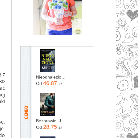
ę z
Nieodnaleziona Remigiusz Mróz
ko
46,87
Od
zł
ać
nej
ki
sę.
Bezprawie. Joanna Chyłka. Tom 20
28,75
Od
zł
e.
do