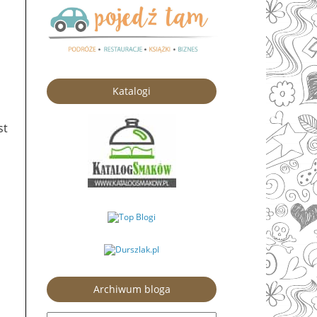
Katalogi
st
Archiwum bloga