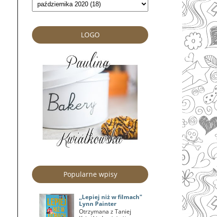
LOGO
Popularne wpisy
,,Lepiej niż w filmach"
Lynn Painter
Otrzymana z Taniej