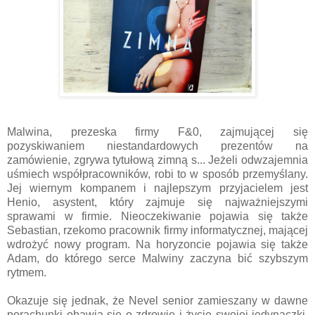
Malwina, prezeska firmy F&0, zajmującej się
pozyskiwaniem niestandardowych prezentów na
zamówienie, zgrywa tytułową zimną s... Jeżeli odwzajemnia
uśmiech współpracowników, robi to w sposób przemyślany.
Jej wiernym kompanem i najlepszym przyjacielem jest
Henio, asystent, który zajmuje się najważniejszymi
sprawami w firmie. Nieoczekiwanie pojawia się także
Sebastian, rzekomo pracownik firmy informatycznej, mającej
wdrożyć nowy program. Na horyzoncie pojawia się także
Adam, do którego serce Malwiny zaczyna bić szybszym
rytmem.
Okazuje się jednak, że Nevel senior zamieszany w dawne
porachunki obawia się o zdrowie i życie swojej jedynaczki.