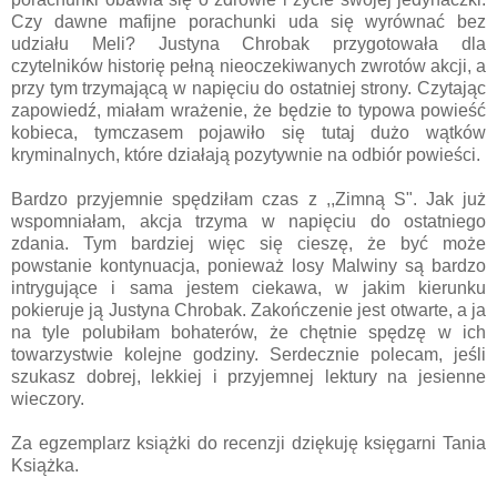
Czy dawne mafijne porachunki uda się wyrównać bez
udziału Meli? Justyna Chrobak przygotowała dla
czytelników historię pełną nieoczekiwanych zwrotów akcji, a
przy tym trzymającą w napięciu do ostatniej strony. Czytając
zapowiedź, miałam wrażenie, że będzie to typowa powieść
kobieca, tymczasem pojawiło się tutaj dużo wątków
kryminalnych, które działają pozytywnie na odbiór powieści.
Bardzo przyjemnie spędziłam czas z ,,Zimną S". Jak już
wspomniałam, akcja trzyma w napięciu do ostatniego
zdania. Tym bardziej więc się cieszę, że być może
powstanie kontynuacja, ponieważ losy Malwiny są bardzo
intrygujące i sama jestem ciekawa, w jakim kierunku
pokieruje ją Justyna Chrobak. Zakończenie jest otwarte, a ja
na tyle polubiłam bohaterów, że chętnie spędzę w ich
towarzystwie kolejne godziny. Serdecznie polecam, jeśli
szukasz dobrej, lekkiej i przyjemnej lektury na jesienne
wieczory.
Za egzemplarz książki do recenzji dziękuję księgarni Tania
Książka.