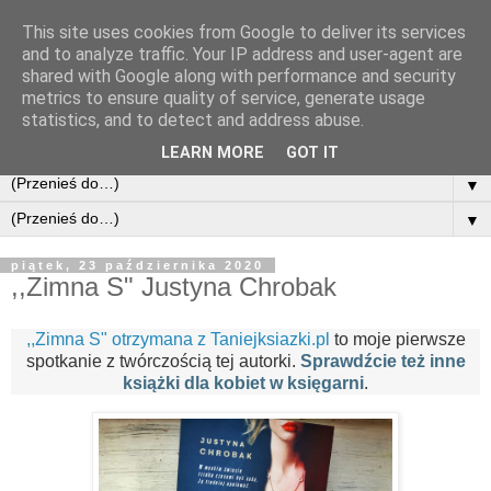
This site uses cookies from Google to deliver its services
and to analyze traffic. Your IP address and user-agent are
shared with Google along with performance and security
metrics to ensure quality of service, generate usage
statistics, and to detect and address abuse.
LEARN MORE
GOT IT
▼
▼
piątek, 23 października 2020
,,Zimna S" Justyna Chrobak
,,Zimna S" otrzymana z Taniejksiazki.pl
to moje pierwsze
spotkanie z twórczością tej autorki.
Sprawdźcie też inne
książki dla kobiet w księgarni
.