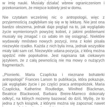
w imię nauki. Musiały działać wbrew ograniczeniom i
przekonaniom, że miejsce kobiety jest w domu.
Nie czytałam wcześniej nic o antropologii, więc z
przyjemnością zagłębiłam się się w tę lekturę. Nie jest ona
bardzo obszerna, jednak daje pogląd na to, jak wyglądało
życie wymienionych powyżej kobiet, z jakimi problemami
musiały się zmagać i co udało im się osiągnąć. Niektóre
wydawały mnóstwo nowych pozycji, inna z kolei pisała
niezwykle rzadko. Każda z nich była inna, jednak wszystkie
miały taki sam cel. Niezwykle udana pozycja, z którą można
spędzić miłe popołudnie. Jest napisana tak ciekawym
językiem, że z całą pewnością nie ma mowy o nużących
fragmentach.
,,Pionierki. Maria Czaplicka i nieznane bohaterki
antropologii" Frances Larson to publikacja, która pokazuje,
jak wyglądało życie i po części praca antropolożek. Maria
Czaplicka, Katherine Routledge, Winifred Blackman,
Beatrice Blackwood, Barbara Breire-Marreco dokonały
odkryć, na których możemy bazować do dziś. Myślę, że to
jedna z tych książek, z którymi można się zapoznać nawet