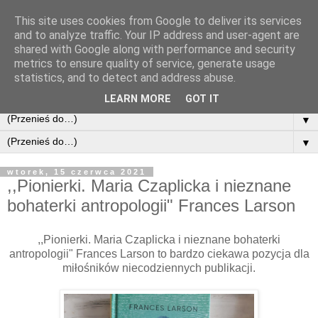
This site uses cookies from Google to deliver its services
and to analyze traffic. Your IP address and user-agent are
shared with Google along with performance and security
metrics to ensure quality of service, generate usage
statistics, and to detect and address abuse.
LEARN MORE
GOT IT
▼
▼
wtorek, 15 czerwca 2021
,,Pionierki. Maria Czaplicka i nieznane
bohaterki antropologii" Frances Larson
,,Pionierki. Maria Czaplicka i nieznane bohaterki
antropologii" Frances Larson to bardzo ciekawa pozycja dla
miłośników niecodziennych publikacji.