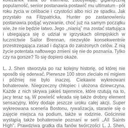
popularność, senior postanawia postawić mu ultimatum - pół
roku życia w celibacie i czystości albo nici ze spadku. Jak
przystało na Fitzpatricka, Hunter po zastanowieniu
postanawia podjąć wyzwanie, choć już na samym początku
wie, że nie będzie łatwo. Jego ,,nianią" ma zostać startująca
i ubiegająca się o udział w igrzyskach olimpijskich w
łucznictwie Sailor Brennan, niezwykle konsekwentnie
przestrzegająca zasad i dążąca do założonych celów. Z nią
życie potentata naftowego zmieni się nie do poznania. Tylko
czy na gorsze? To się dopiero okaże.
L. J. Shen stworzyła po raz kolejny historię, od której nie
sposób się oderwać. Pierwsze 100 stron zleciało mi migiem
i później nie było inaczej. Ciekawie wykreowani
bohaterowie. Niegrzeczny chłopiec i ułożona dziewczyna.
Każde z nich skrywa jakieś tajemnice, które rzutują na to,
jacy teraz są. W powieść wkrada się także drobny element
sensacyjny, który dodaje jeszcze uroku całej akcji. Super
wykreowana sceneria Bostonu, rywalizacja, staranie się o
zajęcie miejsca na podium, także w rodzinie. Gościnnie
wystąpią także bohaterowie poznani w
serii ,,All Saints
High". Prawdziwa gratka dla fanów twórczości L. J. Shen,