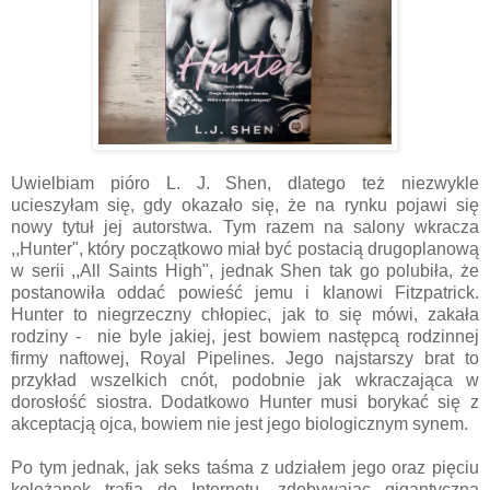
Uwielbiam pióro L. J. Shen, dlatego też niezwykle
ucieszyłam się, gdy okazało się, że na rynku pojawi się
nowy tytuł jej autorstwa. Tym razem na salony wkracza
,,Hunter", który początkowo miał być postacią drugoplanową
w
serii ,,All Saints High", jednak Shen tak go polubiła, że
postanowiła oddać powieść jemu i klanowi Fitzpatrick.
Hunter to niegrzeczny chłopiec, jak to się mówi, zakała
rodziny - nie byle jakiej, jest bowiem następcą rodzinnej
firmy naftowej, Royal Pipelines. Jego najstarszy brat to
przykład wszelkich cnót, podobnie jak wkraczająca w
dorosłość siostra. Dodatkowo Hunter musi borykać się z
akceptacją ojca, bowiem nie jest jego biologicznym synem.
Po tym jednak, jak seks taśma z udziałem jego oraz pięciu
koleżanek trafia do Internetu, zdobywając gigantyczną