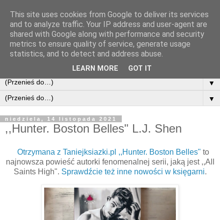
This site uses cookies from Google to deliver its services
and to analyze traffic. Your IP address and user-agent are
shared with Google along with performance and security
metrics to ensure quality of service, generate usage
statistics, and to detect and address abuse.
LEARN MORE
GOT IT
▼
▼
niedziela, 14 listopada 2021
,,Hunter. Boston Belles" L.J. Shen
Otrzymana z Taniejksiazki.pl ,,Hunter. Boston Belles"
to
najnowsza powieść autorki fenomenalnej serii, jaką jest
,,All
Saints High".
Sprawdźcie też inne nowości w księgarni
.