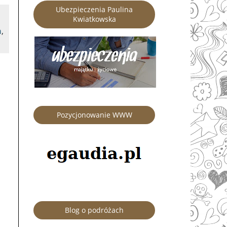
Ubezpieczenia Paulina
Kwiatkowska
a
,
Pozycjonowanie WWW
Blog o podróżach