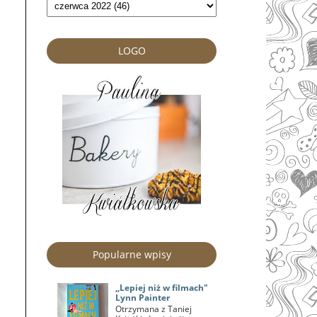
LOGO
Popularne wpisy
,,Lepiej niż w filmach"
Lynn Painter
Otrzymana z Taniej