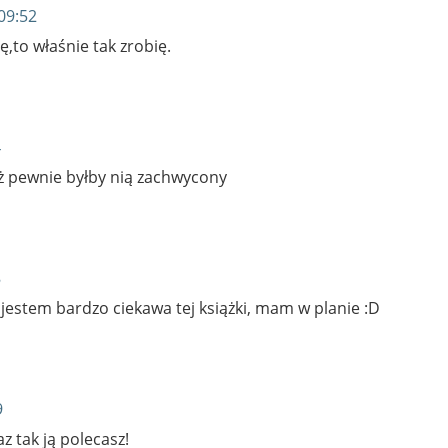
09:52
,to właśnie tak zrobię.
4
ąż pewnie byłby nią zachwycony
8
 jestem bardzo ciekawa tej książki, mam w planie :D
9
az tak ją polecasz!