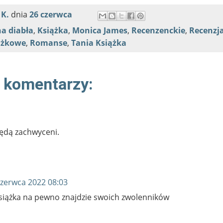
 K.
dnia
26 czerwca
a diabła
,
Książka
,
Monica James
,
Recenzenckie
,
Recenzj
ążkowe
,
Romanse
,
Tania Książka
 komentarzy:
ędą zachwyceni.
czerwca 2022 08:03
książka na pewno znajdzie swoich zwolenników