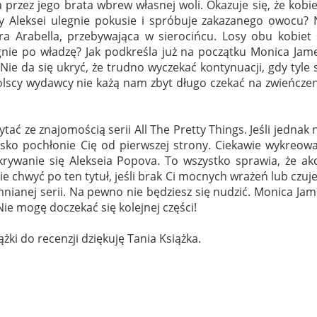
przez jego brata wbrew własnej woli. Okazuje się, że kobi
 Aleksei ulegnie pokusie i spróbuje zakazanego owocu? 
tra Arabella, przebywająca w sierocińcu. Losy obu kobiet
gnie po władzę? Jak podkreśla już na początku Monica Jam
Nie da się ukryć, że trudno wyczekać kontynuacji, gdy tyle 
olscy wydawcy nie każą nam zbyt długo czekać na zwieńcze
czytać ze znajomością serii
All The Pretty Things. Jeśli jednak 
sko pochłonie Cię od pierwszej strony. Ciekawie wykreowa
rywanie się Alekseia Popova. To wszystko sprawia, że akc
 chwyć po ten tytuł, jeśli brak Ci mocnych wrażeń lub czuj
ianej serii. Na pewno nie będziesz się nudzić. Monica Ja
Nie mogę doczekać się kolejnej części!
żki do recenzji dziękuję Tania Książka.