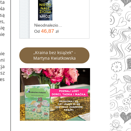
eta
Na
 są
es,
Nieodnaleziona Remigiusz Mróz
się
46,87
Od
zł
nie
,,Kraina bez książek" -
nie
Martyna Kwiatkowska
ni
ja
esz
mes