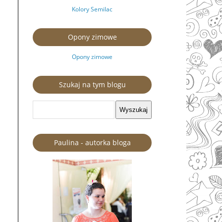
Kolory Semilac
Opony zimowe
Opony zimowe
Szukaj na tym blogu
Paulina - autorka bloga