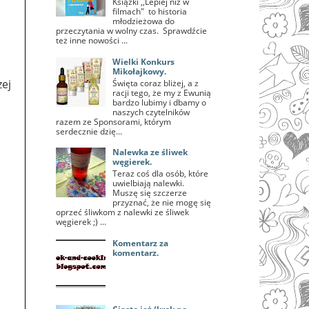
Książki ,,Lepiej niż w
filmach" to historia
młodzieżowa do
przeczytania w wolny czas. Sprawdźcie
też inne nowości ...
Wielki Konkurs
Mikołajkowy.
ej
Święta coraz bliżej, a z
racji tego, że my z Ewunią
bardzo lubimy i dbamy o
naszych czytelników
razem ze Sponsorami, którym
serdecznie dzię...
Nalewka ze śliwek
węgierek.
Teraz coś dla osób, które
uwielbiają nalewki.
Muszę się szczerze
przyznać, że nie mogę się
oprzeć śliwkom z nalewki ze śliwek
węgierek ;) ...
Komentarz za
komentarz.