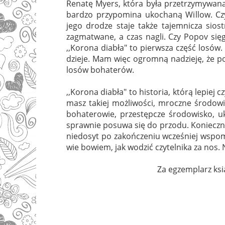
Renatę Myers, która była przetrzymywana 
bardzo przypomina ukochaną Willow. Czy
jego drodze staje także tajemnicza sios
zagmatwane, a czas nagli. Czy Popov się
,,Korona diabła" to pierwsza część losów. 
dzieje. Mam więc ogromną nadzieję, że p
losów bohaterów.
,,Korona diabła" to historia, którą lepiej 
masz takiej możliwości, mroczne środowi
bohaterowie, przestępcze środowisko, uk
sprawnie posuwa się do przodu. Koniecznie
niedosyt po zakończeniu wcześniej wspomn
wie bowiem, jak wodzić czytelnika za nos. 
Za egzemplarz ksią