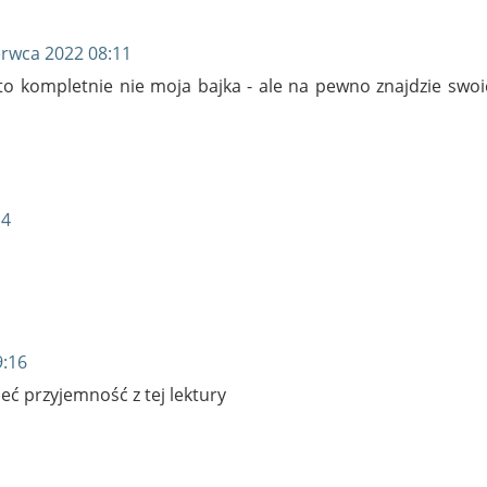
erwca 2022 08:11
, to kompletnie nie moja bajka - ale na pewno znajdzie swo
14
9:16
eć przyjemność z tej lektury