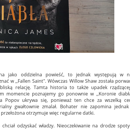
na jako oddzielna powieść, to jednak występują w ni
znać w ,,Fallen Saint". Wówczas
Willow Shaw została porwa
bliską relację. Tamta historia to także upadek rządzące
ym momencie poznajemy go ponownie w ,,Koronie diabła
a Popov ukrywa się, ponieważ ten chce za wszelką ce
rialny gwałtownie zmalał. Bohater nie zapomina jednak
 przełożona otrzymuje więc regularne datki.
e chciał odzyskać władzy. Nieoczekiwanie na drodze spoty