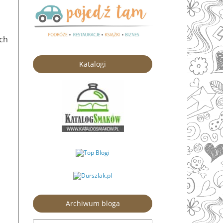
ich
Katalogi
Archiwum bloga