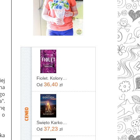
Fiolet. Kolory zła. Tom 7
ej
36,40
Od
zł
na
go
".
nę
 o
Święto Karkonoszy
37,23
Od
zł
ka