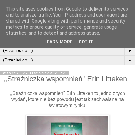
This site uses cookies from Google to deliver its services
and to analyze traffic. Your IP address and user-agent are
shared with Google along with performance and security
metrics to ensure quality of service, generate usage
statistics, and to detect and address abuse.
LEARN MORE
GOT IT
▼
▼
wtorek, 22 listopada 2022
,,Strażniczka wspomnień" Erin Litteken
,,Strażniczka wspomnień" Erin Litteken to jedno z tych
wydań, które nie bez powodu jest tak zachwalane na
światowym rynku.