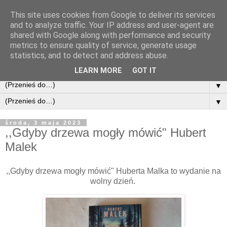
This site uses cookies from Google to deliver its services
and to analyze traffic. Your IP address and user-agent are
shared with Google along with performance and security
metrics to ensure quality of service, generate usage
statistics, and to detect and address abuse.
LEARN MORE
GOT IT
▼
▼
środa, 3 maja 2023
,,Gdyby drzewa mogły mówić" Hubert
Malek
,,Gdyby drzewa mogły mówić" Huberta Malka to wydanie na
wolny dzień.