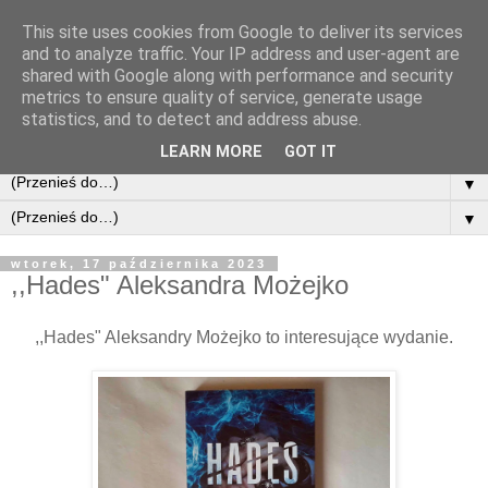
This site uses cookies from Google to deliver its services
and to analyze traffic. Your IP address and user-agent are
shared with Google along with performance and security
metrics to ensure quality of service, generate usage
statistics, and to detect and address abuse.
LEARN MORE
GOT IT
▼
▼
wtorek, 17 października 2023
,,Hades" Aleksandra Możejko
,,Hades" Aleksandry Możejko to interesujące wydanie.