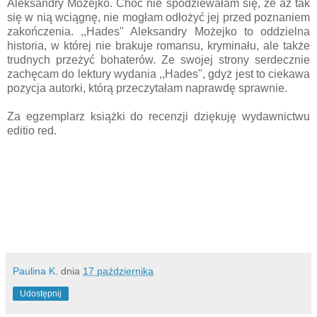
Aleksandry Możejko. Choć nie spodziewałam się, że aż tak
się w nią wciągnę, nie mogłam odłożyć jej przed poznaniem
zakończenia. ,,Hades" Aleksandry Możejko to oddzielna
historia, w której nie brakuje romansu, kryminału, ale także
trudnych przeżyć bohaterów. Ze swojej strony serdecznie
zachęcam do lektury wydania ,,Hades", gdyż jest to ciekawa
pozycja autorki, którą przeczytałam naprawdę sprawnie.
Za egzemplarz książki do recenzji dziękuję wydawnictwu
editio red.
Paulina K.
dnia
17 października
Udostępnij