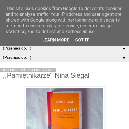
This site uses cookies from Google to deliver its services
and to analyze traffic. Your IP address and user-agent are
shared with Google along with performance and security
metrics to ensure quality of service, generate usage
statistics, and to detect and address abuse.
LEARN MORE
GOT IT
▼
▼
piątek, 15 marca 2024
,,Pamiętnikarze" Nina Siegal