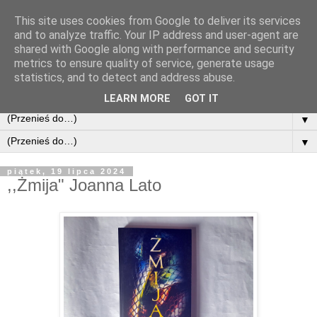
This site uses cookies from Google to deliver its services
and to analyze traffic. Your IP address and user-agent are
shared with Google along with performance and security
metrics to ensure quality of service, generate usage
statistics, and to detect and address abuse.
LEARN MORE
GOT IT
▼
▼
piątek, 19 lipca 2024
,,Żmija" Joanna Lato