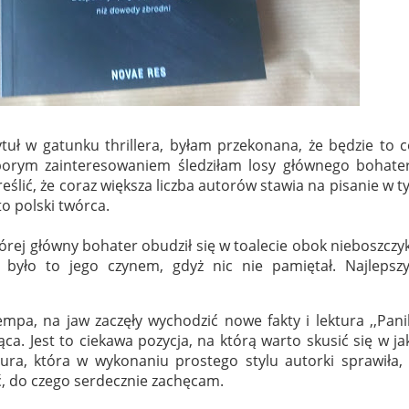
tuł w gatunku thrillera, byłam przekonana, że będzie to 
 sporym zainteresowaniem śledziłam losy głównego bohater
ślić, że coraz większa liczba autorów stawia na pisanie w 
to polski twórca.
której główny bohater obudził się w toalecie obok nieboszczy
 było to jego czynem, gdyż nic nie pamiętał. Najlepsz
empa, na jaw zaczęły wychodzić nowe fakty i lektura ,,Pani
ąca. Jest to ciekawa pozycja, na którą warto skusić się w ja
tura, która w wykonaniu prostego stylu autorki sprawiła,
ć, do czego serdecznie zachęcam.