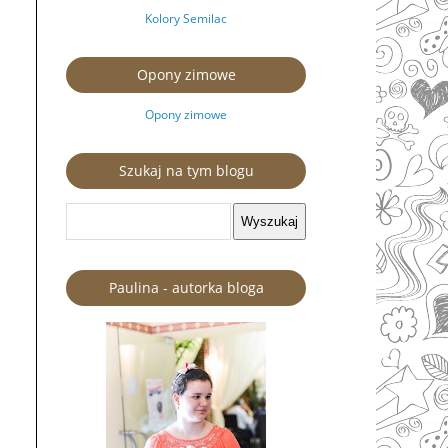
Kolory Semilac
Opony zimowe
Opony zimowe
Szukaj na tym blogu
Paulina - autorka bloga