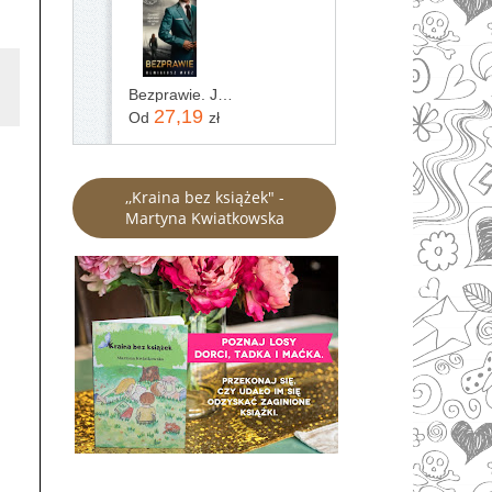
Bezprawie. Joanna Chyłka. Tom 20
27,19
Od
zł
,,Kraina bez książek" -
Martyna Kwiatkowska