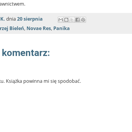
dawnictwem.
 K.
dnia
20 sierpnia
zej Bieleń
,
Novae Res
,
Panika
 komentarz:
u. Książka powinna mi się spodobać.