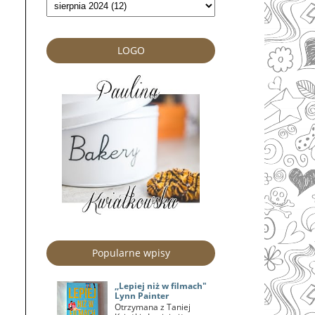
LOGO
Popularne wpisy
,,Lepiej niż w filmach"
Lynn Painter
Otrzymana z Taniej