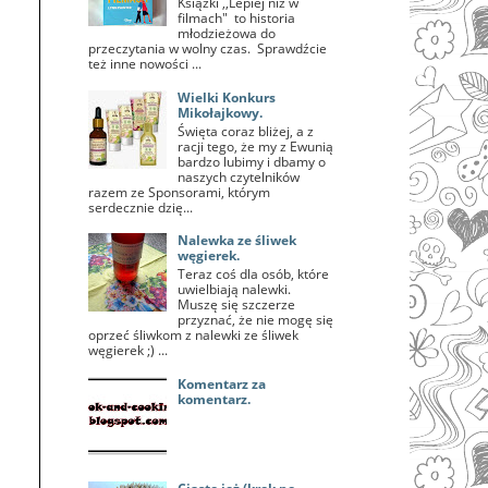
Książki ,,Lepiej niż w
filmach" to historia
młodzieżowa do
przeczytania w wolny czas. Sprawdźcie
też inne nowości ...
Wielki Konkurs
Mikołajkowy.
Święta coraz bliżej, a z
racji tego, że my z Ewunią
bardzo lubimy i dbamy o
naszych czytelników
razem ze Sponsorami, którym
serdecznie dzię...
Nalewka ze śliwek
węgierek.
Teraz coś dla osób, które
uwielbiają nalewki.
Muszę się szczerze
przyznać, że nie mogę się
oprzeć śliwkom z nalewki ze śliwek
węgierek ;) ...
Komentarz za
komentarz.