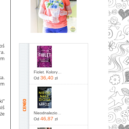
coś
a.
tym
Fiolet. Kolory zła. Tom 7
ka.
36,40
Od
zł
ym
ki"
kiś
 że
Nieodnaleziona Remigiusz Mróz
46,87
Od
zł