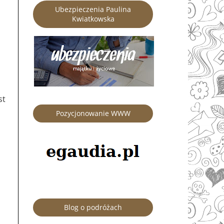
Ubezpieczenia Paulina
Kwiatkowska
st
Pozycjonowanie WWW
Blog o podróżach