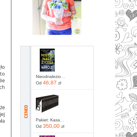
ło
 to
Nieodnaleziona Remigiusz Mróz
ie
46,87
Od
zł
ych
 że
jej
ała
Pakiet: Kasacja / Zaginięcie / Rewizja / Immunitet / Inwigilacja / Oskarżenie / Testament / Kontratyp / Umorzenie / Wyrok / Ekstradycja / Precedens...
350,00
Od
zł