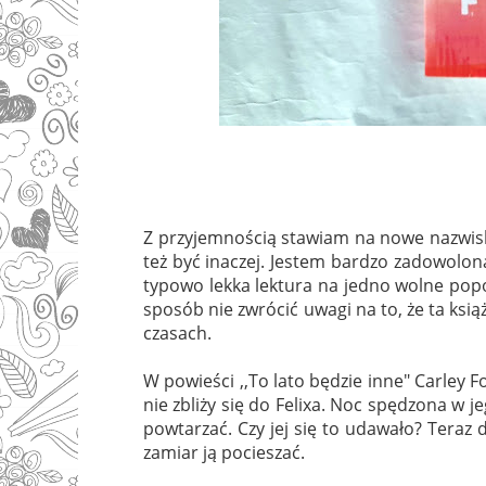
Z przyjemnością stawiam na nowe nazwis
też być inaczej. Jestem bardzo zadowolona 
typowo lekka lektura na jedno wolne popoł
sposób nie zwrócić uwagi na to, że ta ks
czasach.
W powieści ,,To lato będzie inne" Carley 
nie zbliży się do Felixa. Noc spędzona w j
powtarzać. Czy jej się to udawało? Teraz d
zamiar ją pocieszać.