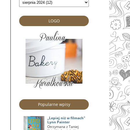
LOGO
Popularne wpisy
,,Lepiej niż w filmach"
Lynn Painter
Otrzymana z Taniej