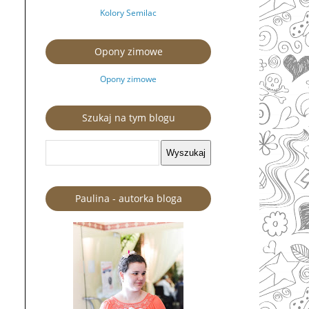
Kolory Semilac
Opony zimowe
Opony zimowe
Szukaj na tym blogu
Paulina - autorka bloga