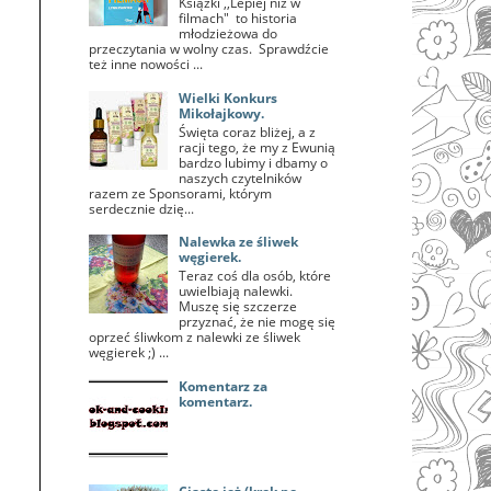
Książki ,,Lepiej niż w
filmach" to historia
młodzieżowa do
przeczytania w wolny czas. Sprawdźcie
też inne nowości ...
Wielki Konkurs
Mikołajkowy.
Święta coraz bliżej, a z
racji tego, że my z Ewunią
bardzo lubimy i dbamy o
naszych czytelników
razem ze Sponsorami, którym
serdecznie dzię...
Nalewka ze śliwek
węgierek.
Teraz coś dla osób, które
uwielbiają nalewki.
Muszę się szczerze
przyznać, że nie mogę się
oprzeć śliwkom z nalewki ze śliwek
węgierek ;) ...
Komentarz za
komentarz.