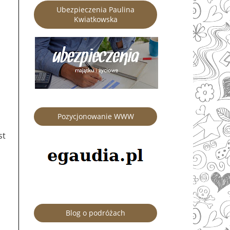
Ubezpieczenia Paulina
Kwiatkowska
Pozycjonowanie WWW
st
Blog o podróżach