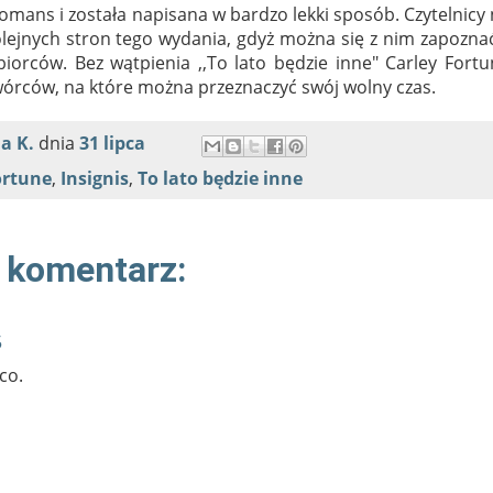
omans i została napisana w bardzo lekki sposób. Czytelnicy
lejnych stron tego wydania, gdyż można się z nim zapozna
rców. Bez wątpienia ,,To lato będzie inne" Carley Fortu
wórców, na które można przeznaczyć swój wolny czas.
a K.
dnia
31 lipca
ortune
,
Insignis
,
To lato będzie inne
 komentarz:
5
co.