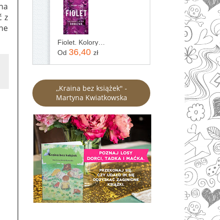
 na
ć z
ne
Fiolet. Kolory zła. Tom 7
36,40
Od
zł
,,Kraina bez książek" -
Martyna Kwiatkowska