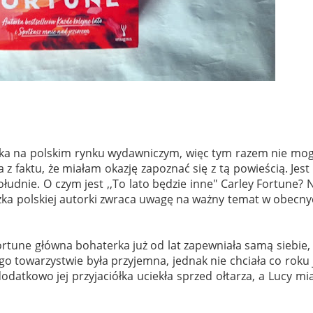
ka na polskim rynku wydawniczym, więc tym razem nie mog
z faktu, że miałam okazję zapoznać się z tą powieścią. Jest
udnie. O czym jest ,,To lato będzie inne" Carley Fortune?
N
iążka polskiej autorki zwraca uwagę na ważny temat w obecn
Fortune główna bohaterka już od lat zapewniała samą siebie,
ego towarzystwie była przyjemna, jednak nie chciała co roku 
odatkowo jej przyjaciółka uciekła sprzed ołtarza, a Lucy mi