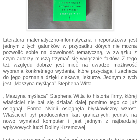
Literatura matematyczno-informatyczna i reportażowa jest
jednym z tych gatunków, w przypadku których nie można
pozwolić sobie na dowolność tematyczną, w związku z
czym autorzy muszą trzymać się wyłącznie faktów. Z tego
też względu dobrze jest mieć na uwadze możliwość
wybrania konkretnego wydania, które przyciąga i zachęca
do jego poznania dzięki ciekawej lekturze. Jednym z tych
jest ,,Maszyna myśląca" Stephena Witta
,,Maszyna myśląca" Stephena Witta to historia firmy, której
właściciel nie bał się działać dalej pomimo tego co już
osiągnął. Forma Nvidii osiągnęła błyskawiczny wzrost.
Właściciel był producentem kart graficznych, jednak na
nowo wynalazł komputer i jest jednym z najbardziej
wpływowych ludzi Doliny Krzemowej.
Lubię zapoznawać się z twórczością nieznanych do tej pory