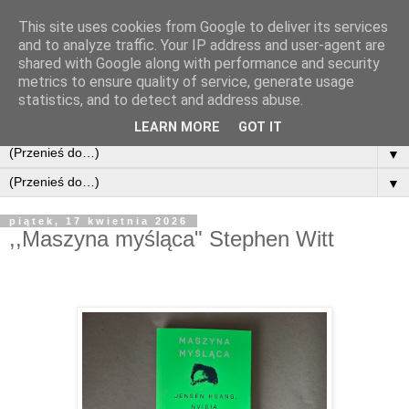
This site uses cookies from Google to deliver its services
and to analyze traffic. Your IP address and user-agent are
shared with Google along with performance and security
metrics to ensure quality of service, generate usage
statistics, and to detect and address abuse.
LEARN MORE
GOT IT
▼
▼
piątek, 17 kwietnia 2026
,,Maszyna myśląca" Stephen Witt