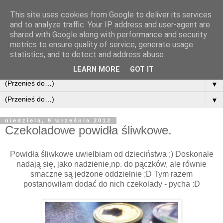
This site uses cookies from Google to deliver its services
and to analyze traffic. Your IP address and user-agent are
shared with Google along with performance and security
metrics to ensure quality of service, generate usage
statistics, and to detect and address abuse.
LEARN MORE
GOT IT
▼
▼
niedziela, 9 września 2012
Czekoladowe powidła śliwkowe.
Powidła śliwkowe uwielbiam od dzieciństwa ;) Doskonale
nadają się, jako nadzienie,np. do pączków, ale równie
smaczne są jedzone oddzielnie ;D Tym razem
postanowiłam dodać do nich czekolady - pycha :D