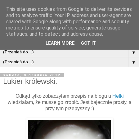
This site uses cookies from Google to deliver its services
and to analyze traffic. Your IP address and user-agent are
shared with Google along with performance and security
metrics to ensure quality of service, generate usage
statistics, and to detect and address abuse.
LEARN MORE
GOT IT
▼
▼
sobota, 8 grudnia 2012
Lukier królewski.
Odkąd tylko zobaczyłam przepis na blogu u
Helki
wiedziałam, że muszę go zrobić. Jest bajecznie prosty, a
przy tym przepyszny :)