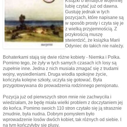
Książki o tematyce wojennej
lubię czytać już od dawna.
Gustuję jednak w tych
pozycjach, które napisane są
w sposób prosty i czyta się je
z wielką przyjemnością. Z
przykrością muszę
stwierdzić, że książka Marii
Odyniec do takich nie należy.
Bohaterkami stają się dwie różne kobiety - Niemka i Polka.
Pomimo tego, że żyły w tych samych czasach ich losy są
zupełnie inne. Jedna z nich musiała zmagać się z trudami
wojny, wysiedleniami. Druga wiodła spokojne życie,
kończyła kolejne szkoły, uczyła się gotować. Była
przygotowywana do prowadzenia rodzinnego pensjonatu.
Pozycja już od pierwszych stron mnie nie zachwyciła i
wiedziałam, że będę miała wielki problem z doczytaniem jej
do końca. Pomimo swoich 110 stron czytało się ją strasznie
żmudnie, była nudna. Dobrym pomysłem było
wprowadzenie losów dwóch kobiet, tak różnych od siebie. I
na tym kończyłyby się plusy.