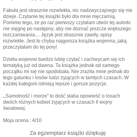
Fabuła jest strasznie rozwlekła, nic nadzwyczajnego się nie
dzieje. Czytanie tej książki było dla mnie męczarnią.
Pomimo tego, że po raz pierwszy czytałam utwór tej autorki
nie sięgnę po następny, aby nie doznać jeszcze większego
rozczarowania… Język jest strasznie zawiły, opisy
rozwlekłe. Jest to chyba najgorsza książka wojenna, jaką
przeczytałam do tej pory!
Dzieła wojenne bardzo lubię czytać i zachwycam się ich
tematyką już od dawna. Ta książka jednak od samego
początku mi się nie spodobała. Nie zraziła mnie jednak do
tego gatunku i losów ludzi żyjących w tamtych czasach. W
każdej kategorii istnieją lepsze i gorsze pozycje.
,,Samotność i morze” to dość słaba opowieść o losach
dwóch różnych kobiet żyjących w czasach II wojny
światowej.
Moja ocena : 4/10
Za egzemplarz książki dziękuję