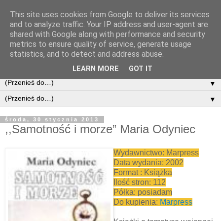
This site uses cookies from Google to deliver its services
and to analyze traffic. Your IP address and user-agent are
shared with Google along with performance and security
metrics to ensure quality of service, generate usage
statistics, and to detect and address abuse.
LEARN MORE
GOT IT
▼
▼
środa, 30 stycznia 2013
,,Samotność i morze” Maria Odyniec
Wydawnictwo: Marpress
Data wydania: 2002
Format : Książka
Ilość stron: 112
Półka: posiadam
Do kupienia:
Marpress