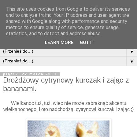
This site uses cookies from Google to deliver its services
and to analyze traffic. Your IP address and user-agent are
shared with Google along with performance and security
metrics to ensure quality of service, generate usage
statistics, and to detect and address abuse.
LEARN MORE
GOT IT
▼
▼
piątek, 22 marca 2013
Drożdżowy cytrynowy kurczak i zając z
bananami.
Wielkanoc tuż, tuż, więc nie może zabraknąć akcentu
wielkanocnego. I oto nadchodzą, cytrynowi kurczak i zając ;)