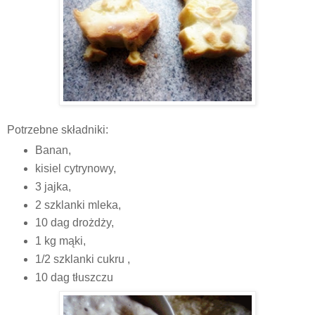
Potrzebne składniki:
Banan,
kisiel cytrynowy,
3 jajka,
2 szklanki mleka,
10 dag drożdży,
1 kg mąki,
1/2 szklanki cukru ,
10 dag tłuszczu