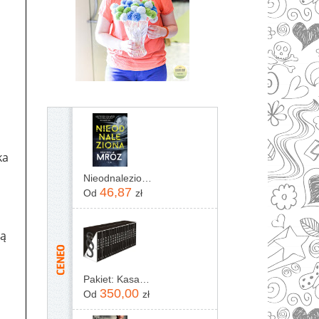
ka
Nieodnaleziona Remigiusz Mróz
46,87
Od
zł
Ją
Pakiet: Kasacja / Zaginięcie / Rewizja / Immunitet / Inwigilacja / Oskarżenie / Testament / Kontratyp / Umorzenie / Wyrok / Ekstradycja / Precedens...
350,00
Od
zł