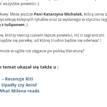
 wszystkie powieści ;)
głowy. Może jeszcze
Pani Katarzyna Michalak
, którą cenię z
 wyczekuję kolejnych tytułów oraz za wydanego w styczniu te
ę z tulipanem
:)
, którzy tworzą czasem lepsze powieści, niż ci zagraniczni.
ajdzie się perełkę, od której trudno będzie się oderwać !
 może w ogóle nie sięgacie po polską literaturę?
n temat ukazał się także u :
-
Recenzje Kiti
-
Upadły czy Anioł
What Milena reads