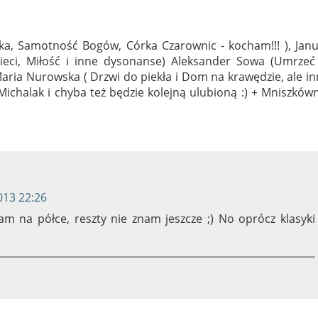
a, Samotność Bogów, Córka Czarownic - kocham!!! ), Janu
sieci, Miłość i inne dysonanse) Aleksander Sowa (Umrzeć
Maria Nurowska ( Drzwi do piekła i Dom na krawędzie, ale i
Michalak i chyba też będzie kolejną ulubioną :) + Mniszków
013 22:26
m na półce, reszty nie znam jeszcze ;) No oprócz klasyki