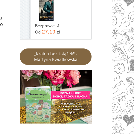
a
go
Bezprawie. Joanna Chyłka. Tom 20
27,19
Od
zł
,,Kraina bez książek" -
Martyna Kwiatkowska