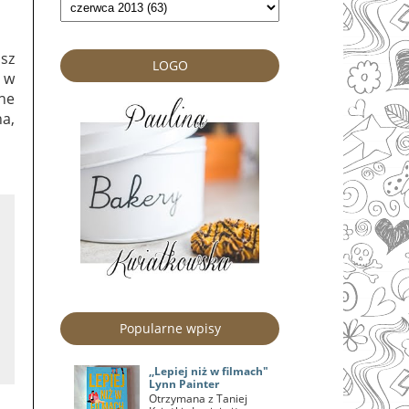
sz
LOGO
 w
nne
na,
Popularne wpisy
,,Lepiej niż w filmach"
Lynn Painter
Otrzymana z Taniej