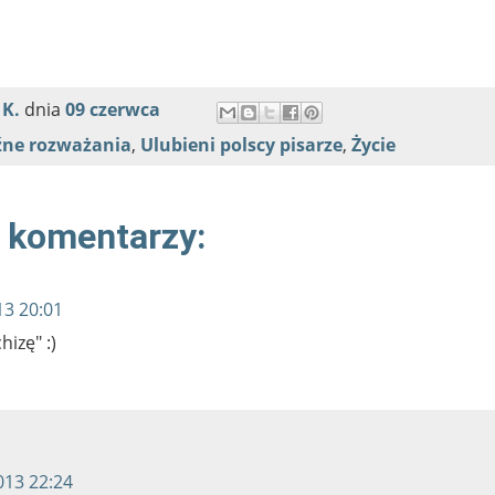
 K.
dnia
09 czerwca
źne rozważania
,
Ulubieni polscy pisarze
,
Życie
 komentarzy:
13 20:01
hizę" :)
013 22:24