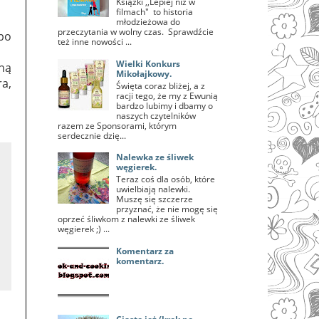
Książki ,,Lepiej niż w
filmach" to historia
młodzieżowa do
przeczytania w wolny czas. Sprawdźcie
bo
też inne nowości ...
Wielki Konkurs
ną
Mikołajkowy.
ra,
Święta coraz bliżej, a z
racji tego, że my z Ewunią
bardzo lubimy i dbamy o
naszych czytelników
razem ze Sponsorami, którym
serdecznie dzię...
Nalewka ze śliwek
węgierek.
Teraz coś dla osób, które
uwielbiają nalewki.
Muszę się szczerze
przyznać, że nie mogę się
oprzeć śliwkom z nalewki ze śliwek
węgierek ;) ...
Komentarz za
komentarz.