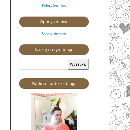
Kolory Semilac
Opony zimowe
Opony zimowe
Szukaj na tym blogu
Paulina - autorka bloga