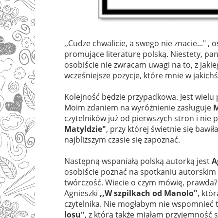
,,Cudze chwalicie, a swego nie znacie..." ,
promujące literaturę polską. Niestety, pa
osobiście nie zwracam uwagi na to, z jakie
wcześniejsze pozycje, które mnie w jakich
Kolejność będzie przypadkowa. Jest wielu 
Moim zdaniem na wyróżnienie zasługuje
M
czytelników już od pierwszych stron i nie 
Matyldzie"
, przy której świetnie się bawi
najbliższym czasie się zapoznać.
Następną wspaniałą polską autorką jest
A
osobiście poznać na spotkaniu autorskim 
twórczość. Wiecie o czym mówię, prawda? 
Agnieszki
,,W szpilkach od Manolo"
, któ
czytelnika. Nie mogłabym nie wspomnieć ta
losu"
, z którą także miałam przyjemność 