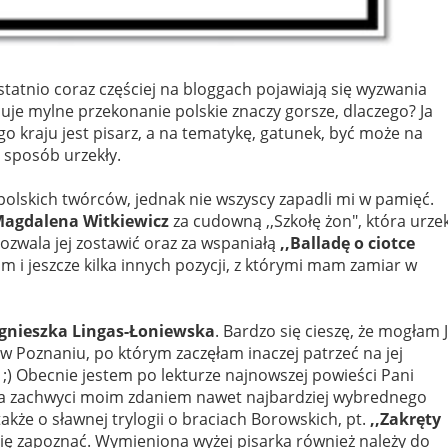
 ostatnio coraz częściej na bloggach pojawiają się wyzwania
nuje mylne przekonanie polskie znaczy gorsze, dlaczego? Ja
go kraju jest pisarz, a na tematykę, gatunek, być może na
ś sposób urzekły.
polskich twórców, jednak nie wszyscy zapadli mi w pamięć.
agdalena Witkiewicz
za cudowną ,,Szkołę żon", która urze
pozwala jej zostawić oraz za wspaniałą
,,Balladę o ciotce
łam i jeszcze kilka innych pozycji, z którymi mam zamiar w
gnieszka Lingas-Łoniewska
. Bardzo się cieszę, że mogłam 
w Poznaniu, po którym zaczęłam inaczej patrzeć na jej
;) Obecnie jestem po lekturze najnowszej powieści Pani
ra zachwyci moim zdaniem nawet najbardziej wybrednego
kże o sławnej trylogii o braciach Borowskich, pt.
,,Zakręty
się zapoznać. Wymieniona wyżej pisarka również należy do