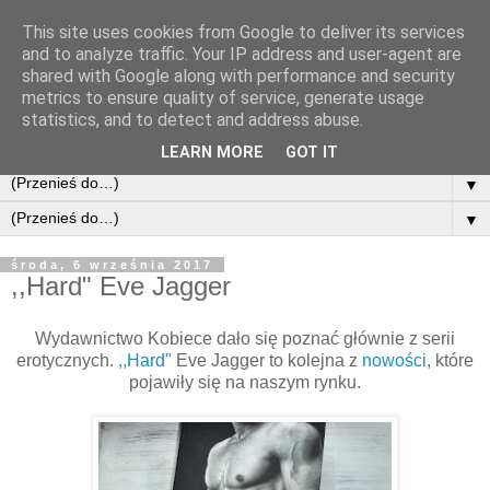
This site uses cookies from Google to deliver its services
and to analyze traffic. Your IP address and user-agent are
shared with Google along with performance and security
metrics to ensure quality of service, generate usage
statistics, and to detect and address abuse.
LEARN MORE
GOT IT
▼
▼
środa, 6 września 2017
,,Hard" Eve Jagger
Wydawnictwo Kobiece dało się poznać głównie z serii
erotycznych.
,,Hard"
Eve Jagger to kolejna z
nowości
, które
pojawiły się na naszym rynku.