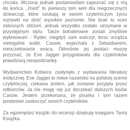
chciała. Wczoraj jednak postanowiłam zapoznać się z nią
do końca. ,,Hard" to pierwszy tom serii dla niegrzecznych
dziewcząt, które szukają w swoim czytelniczym życiu
rozrywki na dość wysokim poziomie. Nie brak tu scen
miłosnych zbliżeń, jednak wszystko zostało utrzymane w
przystępnym stylu. Także bohaterowie zostali zmyślnie
wykreowani - Ryder, niegdyś sam walczył, teraz urządza
nielegalne walki. Cassie, wyjechała z Sebastianem,
nieoczekiwanie wraca. Odnośnie jej postaci muszę
przyznać, że Eve Jagger przygotowała dla czytelników
prawdziwą niespodziankę.
Wydawnictwo Kobiece zasłynęło z wydawania literatury
erotycznej. Eve Jagger to nowe nazwisko na polskiej scenie
czytelniczej, ciekawa jestem, jak zostanie przyjęta przez
odbiorców. Ja nie mogę się już doczekać dalszych losów
Cassie. Jestem przekonana, że pisarka i tym razem
postanowi zaskoczyć swoich czytelników.
Za egzemplarz książki do recenzji dziękuję księgarni Tania
Książka.