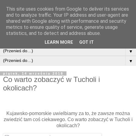
This site uses cookies from Google to deliver its services
and to analyze traffic. Your IP address and user-agent are
shared with Google along with performance and security
metrics to ensure quality of service, generate usage
statistics, and to detect and address abuse.
LEARN MORE
GOT IT
▼
▼
piątek, 14 września 2018
Co warto zobaczyć w Tucholi i
okolicach?
Kujawsko-pomorskie uwielbiamy za to, że zawsze można
zwiedzić tam coś ciekawego. Co warto zobaczyć w Tucholi i
okolicach?