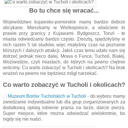
Bo tu chce się wracać...
Województwo kujawsko-pomorskie mamy bardzo dobrze
obcykane. Mieszkamy w Wielkopolsce, a właściwie to
prawie przy granicy z Kujawami. Bydgoszcz, Toruń - te
miasta odwiedzamy bardzo często. Zresztą, spędziłyśmy w
nich razem 5 lat studiów, więc miałyśmy czas na poznanie
bliższych i dalszych atrakcji. Jakiś czas temu udało nam się
dotrzeć jednak nieco dalej. Mowa o Funce, Tucholi, Białej,
Woziwodzie, czyli miastach, do których na pewno chętnie
wrócimy. Co warto zobaczyć w Tucholi i okolicach? Na brak
wrażeń na pewno nie będziesz mógł narzekać.
Co warto zobaczyć w Tucholi i okolicach?
Muzeum Borów Tucholskich w Tucholi
- do wyboru mamy
zwiedzanie indywidualne lub dla grup zorganizowanych za
dodatkową opłatą robienie prania na tarze, darcie pierza.
Super miejsce, które można odwiedzać wielokrotnie, bo
nigdy się nie nudzi.