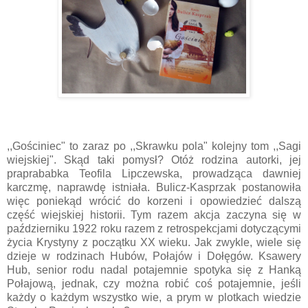
,,Gościniec" to zaraz po ,,Skrawku pola" kolejny tom ,,Sagi
wiejskiej". Skąd taki pomysł? Otóż rodzina autorki, jej
praprababka Teofila Lipczewska, prowadząca dawniej
karczmę, naprawdę istniała. Bulicz-Kasprzak postanowiła
więc poniekąd wrócić do korzeni i opowiedzieć dalszą
część wiejskiej historii. Tym razem akcja zaczyna się w
październiku 1922 roku razem z retrospekcjami dotyczącymi
życia Krystyny z początku XX wieku. Jak zwykle, wiele się
dzieje w rodzinach Hubów, Połajów i Dołęgów. Ksawery
Hub, senior rodu nadal potajemnie spotyka się z Hanką
Połajową, jednak, czy można robić coś potajemnie, jeśli
każdy o każdym wszystko wie, a prym w plotkach wiedzie