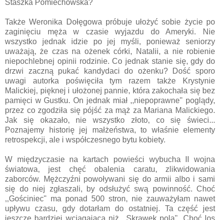
Staszka Pomiechowska?
Także Weronika Dołęgowa próbuje ułożyć sobie życie po
zaginięciu męża w czasie wyjazdu do Ameryki. Nie
wszystko jednak idzie po jej myśli, ponieważ seniorzy
uważają, że czas na ożenek córki, Natalii, a nie robienie
niepochlebnej opinii rodzinie. Co jednak stanie się, gdy do
drzwi zaczną pukać kandydaci do ożenku? Dość sporo
uwagi autorka poświęciła tym razem także Krystynie
Malickiej, pięknej i ułożonej pannie, która zakochała się bez
pamięci w Gustku. On jednak miał ,,niepoprawne" poglądy,
przez co zgodziła się pójść za mąż za Mariana Malickiego.
Jak się okazało, nie wszystko złoto, co się świeci...
Poznajemy historię jej małżeństwa, to właśnie elementy
retrospekcji, ale i współczesnego bytu kobiety.
W międzyczasie na kartach powieści wybucha II wojna
światowa, jest chęć obalenia caratu, zlikwidowania
zaborców. Mężczyźni powoływani się do armii albo i sami
się do niej zgłaszali, by odsłużyć swą powinność. Choć
,,Gościniec" ma ponad 500 stron, nie zauważyłam nawet
upływu czasu, gdy dotarłam do ostatniej. Ta część jest
jeszcze bardziej wciągająca niż ,,Skrawek pola". Choć los