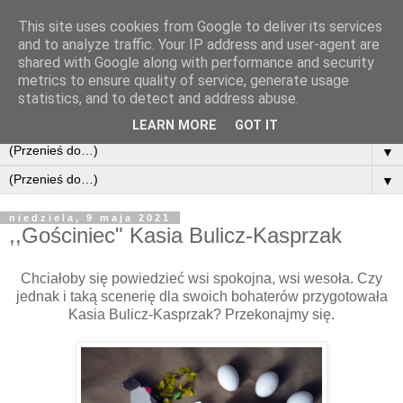
This site uses cookies from Google to deliver its services
and to analyze traffic. Your IP address and user-agent are
shared with Google along with performance and security
metrics to ensure quality of service, generate usage
statistics, and to detect and address abuse.
LEARN MORE
GOT IT
▼
▼
niedziela, 9 maja 2021
,,Gościniec" Kasia Bulicz-Kasprzak
Chciałoby się powiedzieć wsi spokojna, wsi wesoła. Czy
jednak i taką scenerię dla swoich bohaterów przygotowała
Kasia Bulicz-Kasprzak? Przekonajmy się.