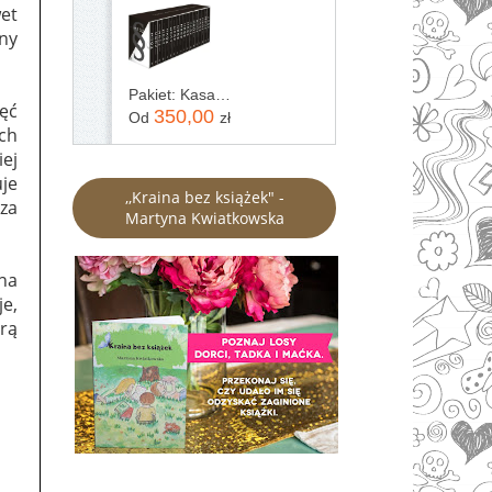
wet
jny
Pakiet: Kasacja / Zaginięcie / Rewizja / Immunitet / Inwigilacja / Oskarżenie / Testament / Kontratyp / Umorzenie / Wyrok / Ekstradycja / Precedens...
ięć
350,00
Od
zł
ych
iej
je
,,Kraina bez książek" -
rza
Martyna Kwiatkowska
ona
je,
rą