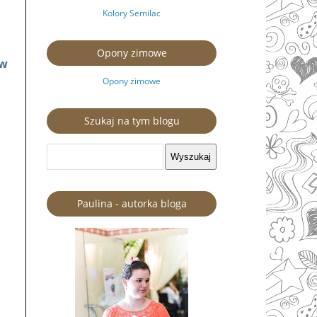
Kolory Semilac
Opony zimowe
 w
Opony zimowe
Szukaj na tym blogu
Paulina - autorka bloga