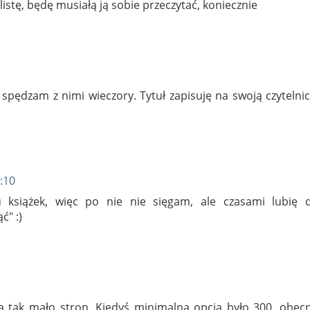
 listę, będę musiałą ją sobie przeczytać, koniecznie
 spędzam z nimi wieczory. Tytuł zapisuję na swoją czytelni
:10
książek, więc po nie nie sięgam, ale czasami lubię d
ć" :)
ją tak mało stron. Kiedyś minimalną opcją było 300, obec