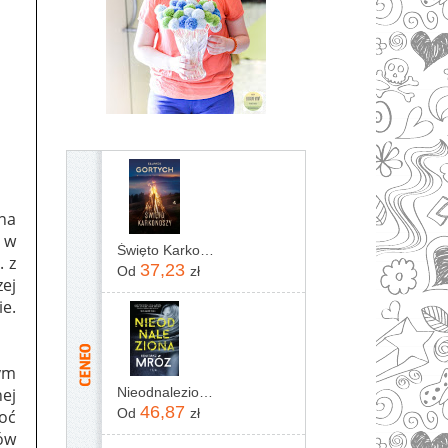
 na
a w
Święto Karkonoszy
. z
37,23
Od
zł
zej
ie.
ym
ej
Nieodnaleziona Remigiusz Mróz
46,87
Od
zł
hoć
ów