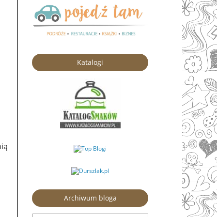
Katalogi
ią
Archiwum bloga