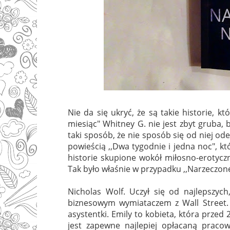
Nie da się ukryć, że są takie historie, k
miesiąc" Whitney G. nie jest zbyt gruba, 
taki sposób, że nie sposób się od niej od
powieścią ,,Dwa tygodnie i jedna noc", kt
historie skupione wokół miłosno-erotyczn
Tak było właśnie w przypadku ,,Narzeczon
Nicholas Wolf. Uczył się od najlepszyc
biznesowym wymiataczem z Wall Street. I
asystentki. Emily to kobieta, która przed 
jest zapewne najlepiej opłacaną praco