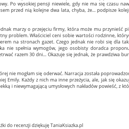
wy. Po wysokiej pensji niewiele, gdy nie ma się czasu na
em przed nią kolejne dwa lata, chyba, że... podpisze kole
 jednak marzy o przejęciu firmy, która może mu przynieść p
atny problem. Właściciel ceni sobie wartości rodzinne, któr
lerem na stronach gazet. Czego jednak nie robi się dla tak
ka nie spełnia wymogów, jego osobisty doradca proponu
etrwać razem 30 dni... Okazuje się jednak, że prawdziwa bu
 której nie mogłam się oderwać. Narracja została poprowadz
ej Emily. Każdy z nich ma inne przeżycia, ale, jak się okazu
lekką i niewymagającą umysłowych nakładów powieść, z któ
żki do recenzji dziękuję TaniaKsiazka.pl