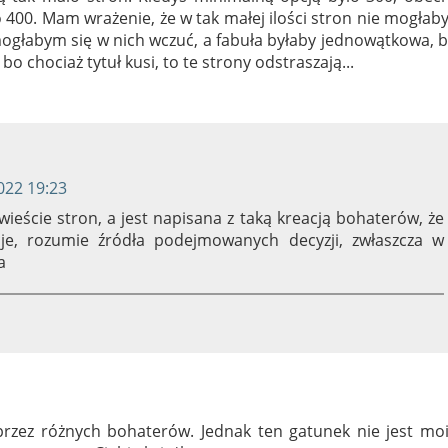
ło 400. Mam wrażenie, że w tak małej ilości stron nie mogła
ogłabym się w nich wczuć, a fabuła byłaby jednowątkowa, 
bo chociaż tytuł kusi, to te strony odstraszają...
022 19:23
eście stron, a jest napisana z taką kreacją bohaterów, że
je, rozumie źródła podejmowanych decyzji, zwłaszcza w
a
 przez różnych bohaterów. Jednak ten gatunek nie jest mo