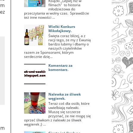
Książki ,,Lepiej niż w
bym
filmach" to historia
młodzieżowa do
bez
przeczytania w wolny czas. Sprawdźcie
też inne nowości ...
Wielki Konkurs
Mikołajkowy.
Święta coraz bliżej, a z
racji tego, że my z Ewunią
bardzo lubimy i dbamy o
naszych czytelników
razem ze Sponsorami, którym
serdecznie dzię...
Komentarz za
komentarz.
Nalewka ze śliwek
węgierek.
Teraz coś dla osób, które
uwielbiają nalewki.
Muszę się szczerze
przyznać, że nie mogę się
oprzeć śliwkom z nalewki ze śliwek
węgierek ;) ...
im