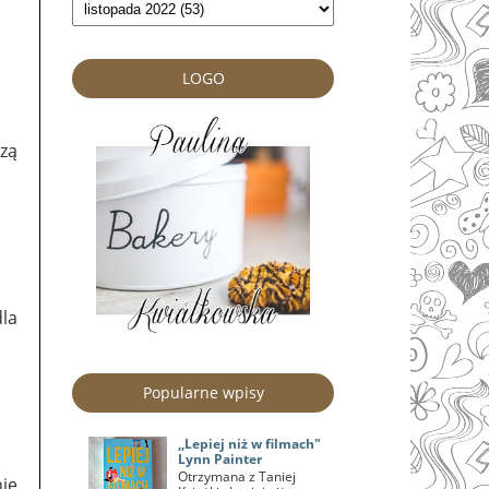
LOGO
czą
la
Popularne wpisy
,,Lepiej niż w filmach"
Lynn Painter
Otrzymana z Taniej
nie