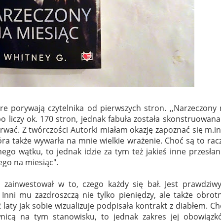
tóre porywają czytelnika od pierwszych stron. ,,Narzeczony
bo liczy ok. 170 stron, jednak fabuła została skonstruowan
erwać. Z twórczości Autorki miałam okazję zapoznać się m.in
óra także wywarła na mnie wielkie wrażenie. Choć są to rac
ego wątku, to jednak idzie za tym też jakieś inne przesłan
ego na miesiąc".
h, zainwestował w to, czego każdy się bał. Jest prawdziw
nni mu zazdroszczą nie tylko pieniędzy, ale także obrotn
2 laty jak sobie wizualizuje podpisała kontrakt z diabłem. C
wnicą na tym stanowisku, to jednak zakres jej obowiązk