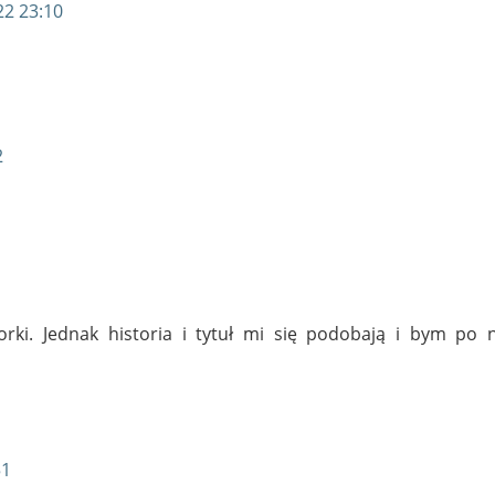
22 23:10
2
orki. Jednak historia i tytuł mi się podobają i bym po n
51