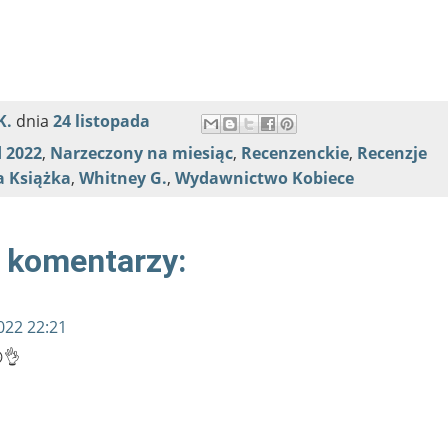
K.
dnia
24 listopada
d 2022
,
Narzeczony na miesiąc
,
Recenzenckie
,
Recenzje
a Książka
,
Whitney G.
,
Wydawnictwo Kobiece
 komentarzy:
022 22:21
👌