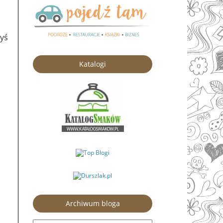
yś
Katalogi
Archiwum bloga