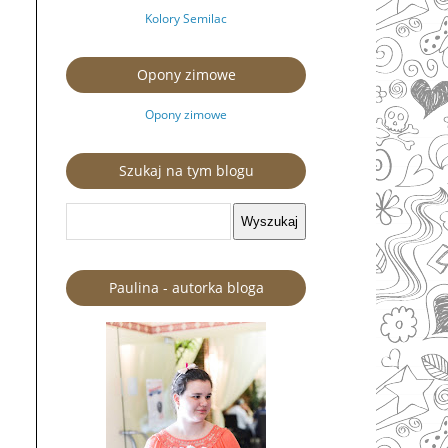
Kolory Semilac
Opony zimowe
Opony zimowe
Szukaj na tym blogu
Paulina - autorka bloga