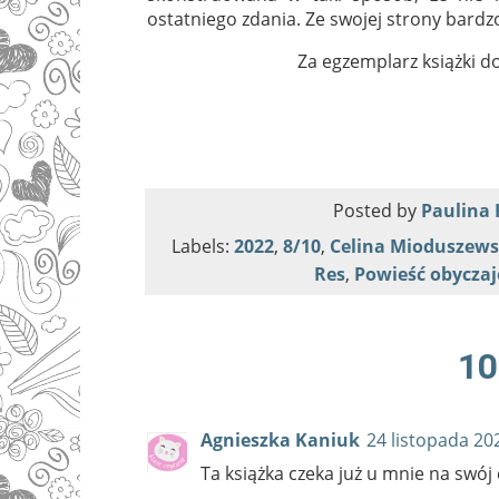
ostatniego zdania. Ze swojej strony bardz
Za egzemplarz książki d
Posted by
Paulina 
Labels:
2022
,
8/10
,
Celina Mioduszew
Res
,
Powieść obycza
10
Agnieszka Kaniuk
24 listopada 20
Ta książka czeka już u mnie na swój