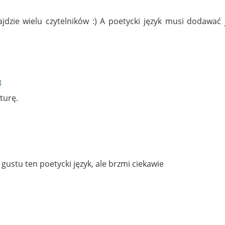
dzie wielu czytelników :) A poetycki język musi dodawać 
8
turę.
ustu ten poetycki język, ale brzmi ciekawie