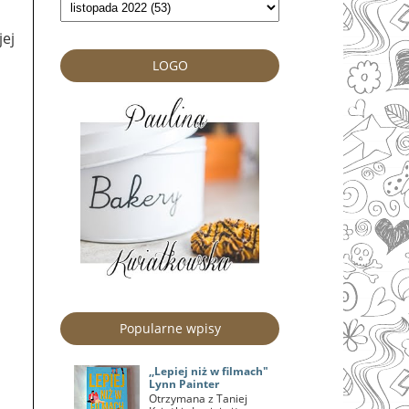
jej
LOGO
Popularne wpisy
,,Lepiej niż w filmach"
Lynn Painter
Otrzymana z Taniej