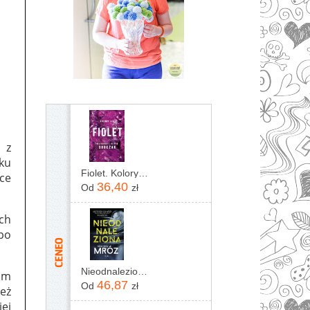
 z
zku
Fiolet. Kolory zła. Tom 7
dce
36,40
Od
zł
ch
 po
Nieodnaleziona Remigiusz Mróz
kim
46,87
Od
zł
eż
ej