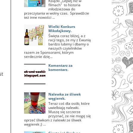
Książki ,,Lepiej niż w
filmach" to historia
młodzieżowa do
przeczytania w wolny czas. Sprawdźcie
też inne nowości ...
Wielki Konkurs
Mikołajkowy.
Święta coraz bliżej, a z
racji tego, że my z Ewunią
bardzo lubimy i dbamy o
naszych czytelników
razem ze Sponsorami, którym
serdecznie dzię...
Komentarz za
komentarz.
st
Nalewka ze śliwek
węgierek.
Teraz coś dla osób, które
uwielbiają nalewki.
Muszę się szczerze
przyznać, że nie mogę się
oprzeć śliwkom z nalewki ze śliwek
węgierek ;) ...