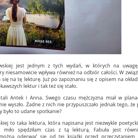
ewskiej jest jednym z tych wydań, w których na uwagę
óry niesamowicie wpływa również na odbiór całości. W zwią
 się na tę lekturę. Już po zapoznaniu się z opisem na okła
awszych lektur i tak też się stało.
tali Antek i Anna. Swego czasu mężczyzna miał w plana
 nie wyszło. Żadne z nich nie przypuszczało jednak tego, że
zy było to udane spotkanie?
iej to taka lektura, która napisana jest niezwykle poetyc
miło spędziłam czas z tą lekturą. Fabuła jest równi
ożna oderwać się od tej książki przed przeczytaniem j