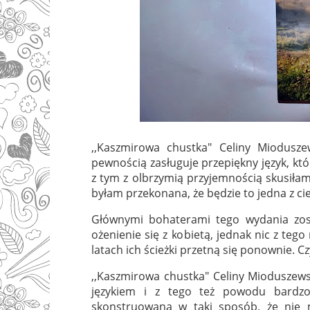
,,Kaszmirowa chustka" Celiny Miodusz
pewnością zasługuje przepiękny język, kt
z tym z olbrzymią przyjemnością skusiłam
byłam przekonana, że będzie to jedna z ciek
Głównymi bohaterami tego wydania zos
ożenienie się z kobietą, jednak nic z tego
latach ich ścieżki przetną się ponownie. C
,,Kaszmirowa chustka" Celiny Mioduszewsk
językiem i z tego też powodu bardzo 
skonstruowana w taki sposób, że nie m