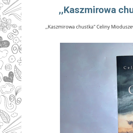
,,Kaszmirowa ch
,,Kaszmirowa chustka" Celiny Mioduszew