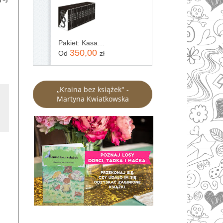
Pakiet: Kasacja / Zaginięcie / Rewizja / Immunitet / Inwigilacja / Oskarżenie / Testament / Kontratyp / Umorzenie / Wyrok / Ekstradycja / Precedens...
350,00
Od
zł
,,Kraina bez książek" -
Martyna Kwiatkowska