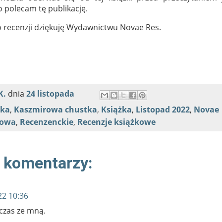
o polecam tę publikację.
o recenzji dziękuję Wydawnictwu Novae Res.
K.
dnia
24 listopada
ska
,
Kaszmirowa chustka
,
Książka
,
Listopad 2022
,
Novae
jowa
,
Recenzenckie
,
Recenzje książkowe
 komentarzy:
22 10:36
 czas ze mną.