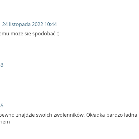
a
24 listopada 2022 10:44
żdemu może się spodobać :)
53
45
 pewno znajdzie swoich zwolenników. Okładka bardzo ładna
chem