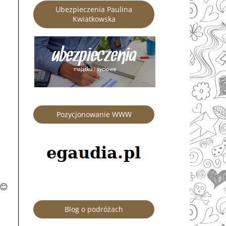
Ubezpieczenia Paulina
Kwiatkowska
Pozycjonowanie WWW
 😊
Blog o podróżach