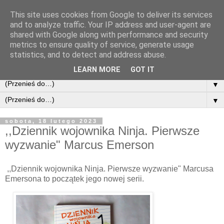
This site uses cookies from Google to deliver its services
and to analyze traffic. Your IP address and user-agent are
shared with Google along with performance and security
metrics to ensure quality of service, generate usage
statistics, and to detect and address abuse.
LEARN MORE
GOT IT
▼
▼
sobota, 18 lutego 2023
,,Dziennik wojownika Ninja. Pierwsze
wyzwanie" Marcus Emerson
,,Dziennik wojownika Ninja. Pierwsze wyzwanie" Marcusa
Emersona to początek jego nowej serii.