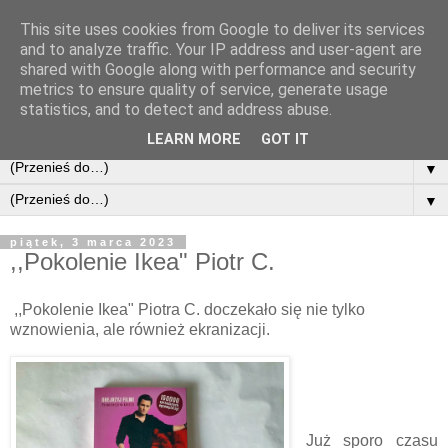
This site uses cookies from Google to deliver its services
and to analyze traffic. Your IP address and user-agent are
shared with Google along with performance and security
metrics to ensure quality of service, generate usage
statistics, and to detect and address abuse.
LEARN MORE
GOT IT
▼
▼
piątek, 3 marca 2023
,,Pokolenie Ikea" Piotr C.
,,Pokolenie Ikea" Piotra C. doczekało się nie tylko
wznowienia, ale również ekranizacji.
Już sporo czasu