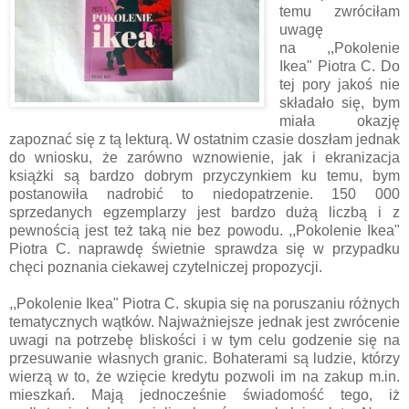
temu zwróciłam
uwagę
na
,,Pokolenie
Ikea" Piotra C.
Do
tej pory jakoś nie
składało się, bym
miała okazję
zapoznać się z tą lekturą. W ostatnim czasie doszłam jednak
do wniosku, że zarówno wznowienie, jak i ekranizacja
książki są bardzo dobrym przyczynkiem ku temu, bym
postanowiła nadrobić to niedopatrzenie. 150 000
sprzedanych egzemplarzy jest bardzo dużą liczbą i z
pewnością jest też taką nie bez powodu. ,
,Pokolenie Ikea"
Piotra C.
naprawdę świetnie sprawdza się w przypadku
chęci poznania ciekawej czytelniczej propozycji.
,,Pokolenie Ikea" Piotra C. skupia się na poruszaniu różnych
tematycznych wątków. Najważniejsze jednak jest zwrócenie
uwagi na potrzebę bliskości i w tym celu godzenie się na
przesuwanie własnych granic. Bohaterami są ludzie, którzy
wierzą w to, że wzięcie kredytu pozwoli im na zakup m.in.
mieszkań. Mają jednocześnie świadomość tego, iż