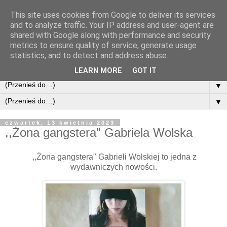
This site uses cookies from Google to deliver its services
and to analyze traffic. Your IP address and user-agent are
shared with Google along with performance and security
metrics to ensure quality of service, generate usage
statistics, and to detect and address abuse.
LEARN MORE
GOT IT
▼
▼
czwartek, 13 kwietnia 2023
,,Żona gangstera" Gabriela Wolska
,,Żona gangstera" Gabrieli Wolskiej to jedna z
wydawniczych nowości.