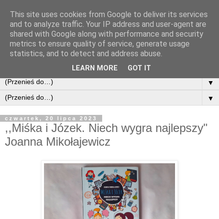
This site uses cookies from Google to deliver its services
and to analyze traffic. Your IP address and user-agent are
shared with Google along with performance and security
metrics to ensure quality of service, generate usage
statistics, and to detect and address abuse.
LEARN MORE
GOT IT
▼
▼
czwartek, 20 lipca 2023
,,Miśka i Józek. Niech wygra najlepszy"
Joanna Mikołajewicz