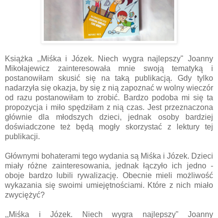
Książka ,,Miśka i Józek. Niech wygra najlepszy" Joanny
Mikołajewicz zainteresowała mnie swoją tematyką i
postanowiłam skusić się na taką publikacją. Gdy tylko
nadarzyła się okazja, by się z nią zapoznać w wolny wieczór
od razu postanowiłam to zrobić. Bardzo podoba mi się ta
propozycja i miło spędziłam z nią czas. Jest przeznaczona
głównie dla młodszych dzieci, jednak osoby bardziej
doświadczone też będą mogły skorzystać z lektury tej
publikacji.
Głównymi bohaterami tego wydania są Miśka i Józek. Dzieci
miały różne zainteresowania, jednak łączyło ich jedno -
oboje bardzo lubili rywalizację. Obecnie mieli możliwość
wykazania się swoimi umiejętnościami. Które z nich miało
zwyciężyć?
,,Miśka i Józek. Niech wygra najlepszy" Joanny