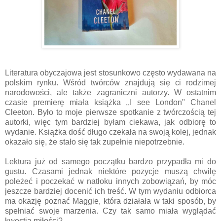
Literatura obyczajowa jest stosunkowo często wydawana na
polskim rynku. Wśród twórców znajdują się ci rodzimej
narodowości, ale także zagraniczni autorzy. W ostatnim
czasie premierę miała książka ,,I see London" Chanel
Cleeton. Było to moje pierwsze spotkanie z twórczością tej
autorki, więc tym bardziej byłam ciekawa, jak odbiorę to
wydanie. Książka dość długo czekała na swoją kolej, jednak
okazało się, że stało się tak zupełnie niepotrzebnie.
Lektura już od samego początku bardzo przypadła mi do
gustu. Czasami jednak niektóre pozycje muszą chwilę
poleżeć i poczekać w natłoku innych zobowiązań, by móc
jeszcze bardziej docenić ich treść. W tym wydaniu odbiorca
ma okazję poznać Maggie, która działała w taki sposób, by
spełniać swoje marzenia. Czy tak samo miała wyglądać
kwestia miłości?