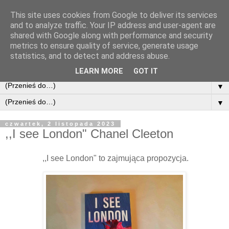
This site uses cookies from Google to deliver its services
and to analyze traffic. Your IP address and user-agent are
shared with Google along with performance and security
metrics to ensure quality of service, generate usage
statistics, and to detect and address abuse.
LEARN MORE
GOT IT
▼
▼
czwartek, 2 listopada 2023
,,I see London" Chanel Cleeton
,,I see London" to zajmująca propozycja.