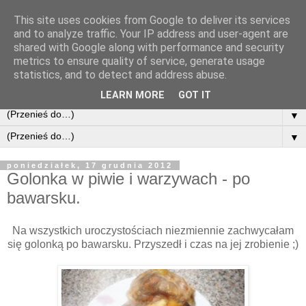
This site uses cookies from Google to deliver its services
and to analyze traffic. Your IP address and user-agent are
shared with Google along with performance and security
metrics to ensure quality of service, generate usage
statistics, and to detect and address abuse.
LEARN MORE
GOT IT
▼
▼
poniedziałek, 17 grudnia 2012
Golonka w piwie i warzywach - po
bawarsku.
Na wszystkich uroczystościach niezmiennie zachwycałam
się golonką po bawarsku. Przyszedł i czas na jej zrobienie ;)