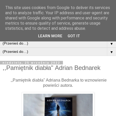
This site uses cookies from Google to deliver its services
and to analyze traffic. Your IP address and user-agent are
shared with Google along with performance and security
metrics to ensure quality of service, generate usage
statistics, and to detect and address abuse.
LEARN MORE
GOT IT
▼
▼
niedziela, 25 września 2022
,,Pamiętnik diabła" Adrian Bednarek
,,Pamiętnik diabła" Adriana Bednarka to wznowienie
powieści autora.