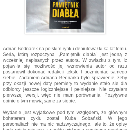
Adrian Bednarek na polskim rynku debiutował kilka lat temu.
Seria, którą rozpoczyna ,,Pamiętnik diabła" jest jedną z
wcześniej napisanych przez autora. W związku z tym, iż
pojawiła się możliwość jej wznowienia autor od razu
postanowił dokonać redakcji tekstu I pozmieniać samego
siebie. Zadaniem Adriana Bednarka było sprawienie, żeby
przy okazji nowej daty premiery to wydanie stało się dla
odbiorcy jeszcze logiczniejsze i pełniejsze. Nie czytałam
pierwszej wersji, więc nie mam porównania. Pozytywne
opinie o tym mówią same za siebie.
Wydanie jest wyjątkowe pod tym względem, że głównym
bohaterem cyklu został Kuba Sobański. W jego
personaliach nie ma nic nadzwyczajnego, ale to, że opisy
będą miały miejsce z punktu widzenia seryjnego mordercy