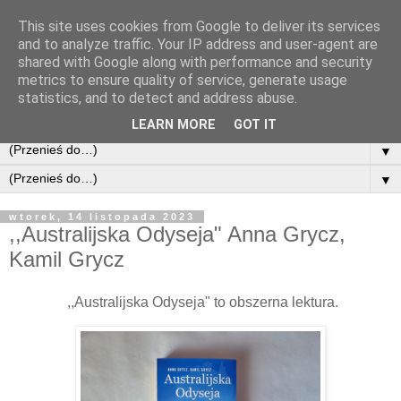
This site uses cookies from Google to deliver its services
and to analyze traffic. Your IP address and user-agent are
shared with Google along with performance and security
metrics to ensure quality of service, generate usage
statistics, and to detect and address abuse.
LEARN MORE
GOT IT
▼
▼
wtorek, 14 listopada 2023
,,Australijska Odyseja" Anna Grycz,
Kamil Grycz
,,Australijska Odyseja" to obszerna lektura.