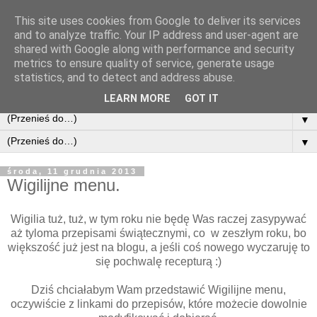
This site uses cookies from Google to deliver its services
and to analyze traffic. Your IP address and user-agent are
shared with Google along with performance and security
metrics to ensure quality of service, generate usage
statistics, and to detect and address abuse.
LEARN MORE
GOT IT
▼
▼
środa, 11 grudnia 2013
Wigilijne menu.
Wigilia tuż, tuż, w tym roku nie będę Was raczej zasypywać
aż tyloma przepisami świątecznymi, co w zeszłym roku, bo
większość już jest na blogu, a jeśli coś nowego wyczaruję to
się pochwalę recepturą :)
Dziś chciałabym Wam przedstawić Wigilijne menu,
oczywiście z linkami do przepisów, które możecie dowolnie